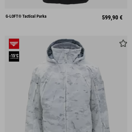
S
M
L
XL
XXL
G-LOFT® Tactical Parka
599,90 €