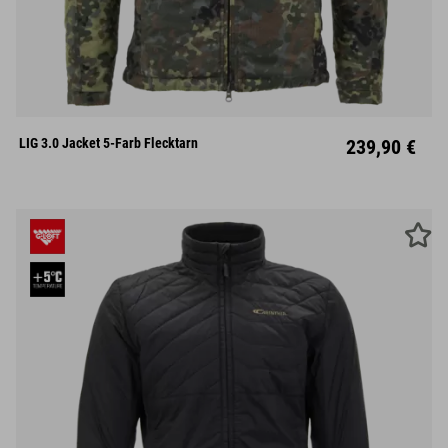
S
M
L
XL
XXL
XXXL
LIG 3.0 Jacket 5-Farb Flecktarn
239,90 €