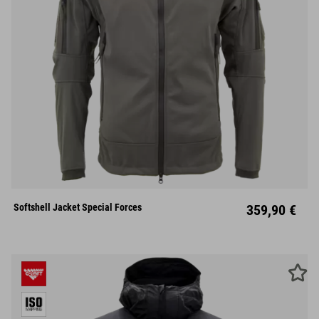
S
M
L
XL
XXL
Softshell Jacket Special Forces
359,90 €