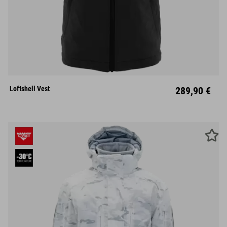
S
M
L
XL
XXL
Loftshell Vest
289,90 €