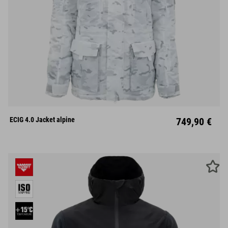
S
M
L
XL
XXL
ECIG 4.0 Jacket alpine
749,90 €