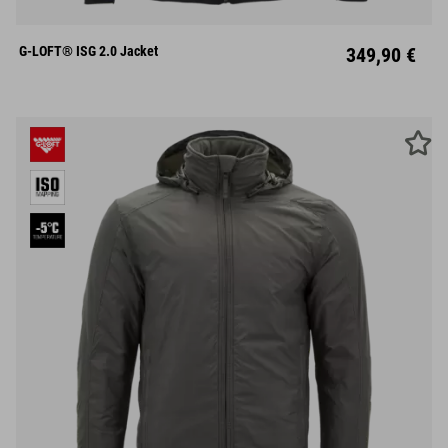
S
M
L
XL
XXL
G-LOFT® ISG 2.0 Jacket
349,90 €