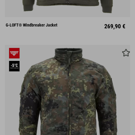
S
M
L
XL
XXL
G-LOFT® Windbreaker Jacket
269,90 €