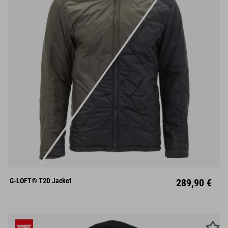
S
M
L
XL
XXL
G-LOFT® T2D Jacket
289,90 €