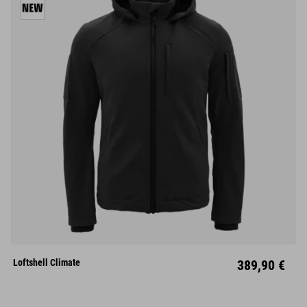
S
M
L
XL
XXL
Loftshell Climate
389,90 €