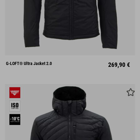
S
M
L
XL
XXL
G-LOFT® Ultra Jacket 2.0
269,90 €