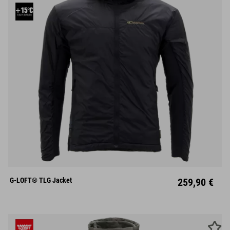
S
M
L
XL
XXL
G-LOFT® TLG Jacket
259,90 €