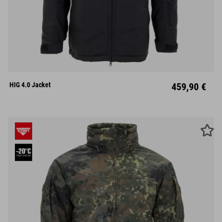
S
M
L
XL
XXL
HIG 4.0 Jacket
459,90 €