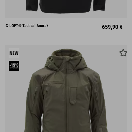
S
M
L
XL
XXL
G-LOFT® Tactical Anorak
659,90 €