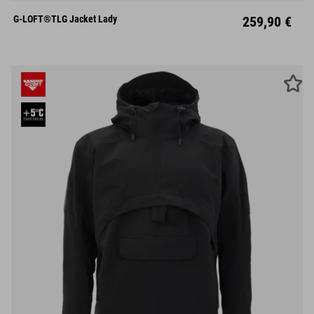
XS
S
M
L
XL
XXL
G-LOFT®TLG Jacket Lady
259,90 €