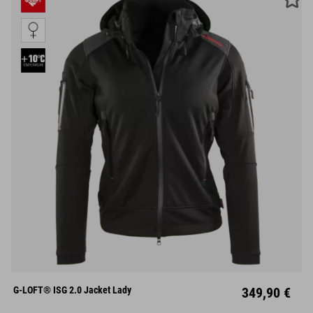
XS
S
M
L
XL
G-LOFT® ISG 2.0 Jacket Lady
349,90 €