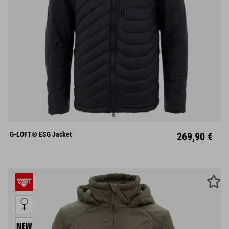
S
M
L
XL
XXL
G-LOFT® ESG Jacket
269,90 €