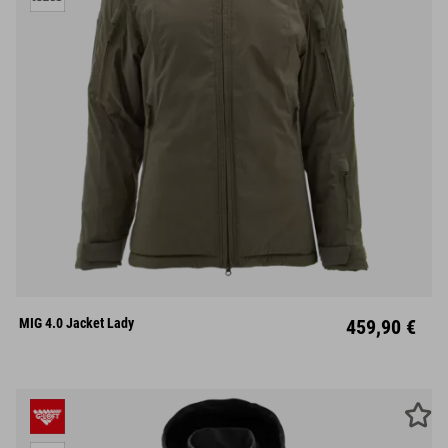
XS
S
M
L
XL
XXL
MIG 4.0 Jacket Lady
459,90 €