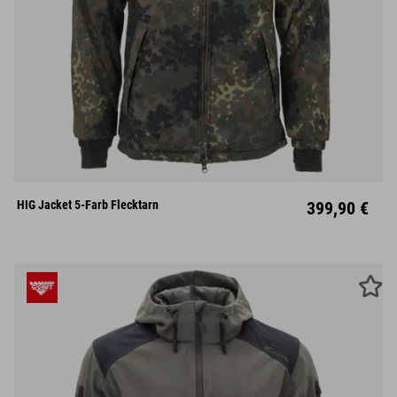
S
M
L
XL
XXL
HIG Jacket 5-Farb Flecktarn
399,90 €