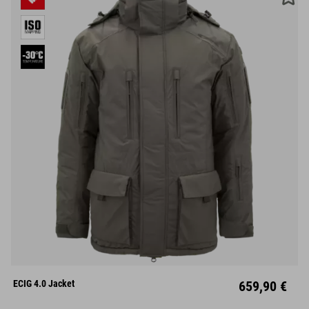
S
M
L
XL
XXL
ECIG 4.0 Jacket
659,90 €