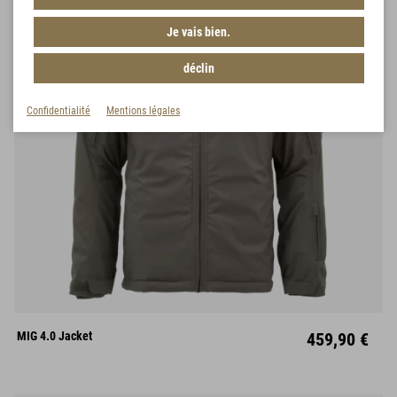
Je vais bien.
déclin
Confidentialité
Mentions légales
S
M
L
XL
XXL
MIG 4.0 Jacket
459,90 €