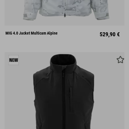
S
M
L
XL
XXL
MIG 4.0 Jacket Multicam Alpine
529,90 €