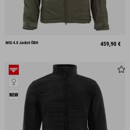
S
M
L
XL
XXL
MIG 4.0 Jacket ÖBH
459,90 €