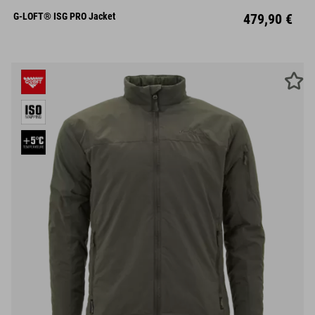
S
M
L
XL
XXL
G-LOFT® ISG PRO Jacket
479,90 €