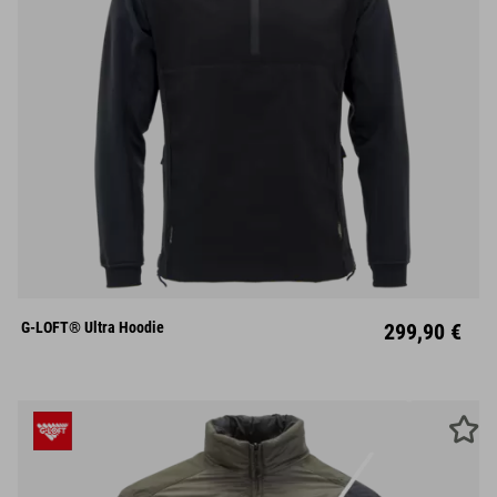
S
M
L
XL
XXL
G-LOFT® Ultra Hoodie
299,90 €