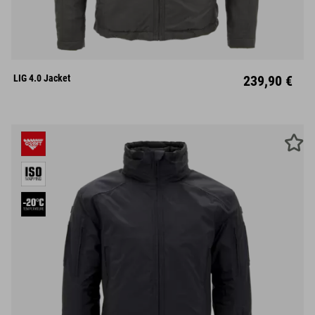
S
M
L
XL
XXL
LIG 4.0 Jacket
239,90 €