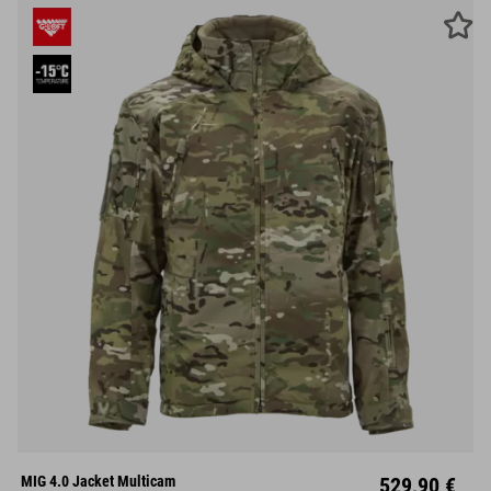
S
M
L
XL
XXL
MIG 4.0 Jacket Multicam
529,90 €