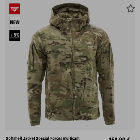
S
M
L
XL
XXL
Softshell Jacket Special Forces multicam
459,90 €