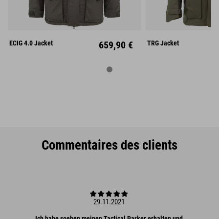
S
M
L
XS
S
XL
XXL
L
X
ECIG 4.0 Jacket
659,90 €
TRG Jacket
Commentaires des clients
29.11.2021
Ich habe soeben meinen Tactical Parker erhalten und