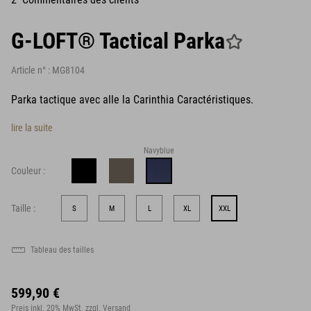
G-LOFT® Tactical Parka
Article n° :
MG8104
Parka tactique avec alle la Carinthia Caractéristiques.
lire la suite
Navyblue
Couleur :
Taille :
S
M
L
XL
XXL
Tableau des tailles
599,90 €
Preis inkl. 20% MwSt.
zzgl. Versand