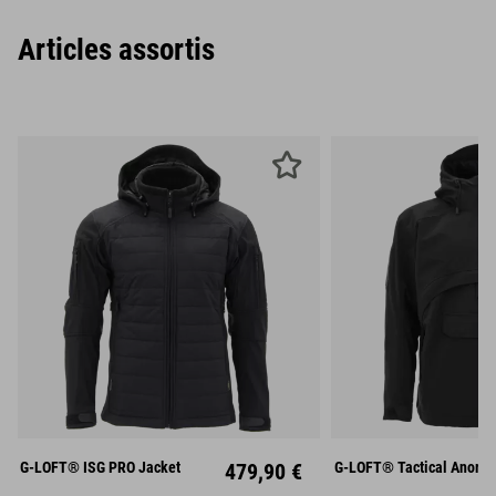
Articles assortis
S
M
L
S
M
XL
XXL
XL
XX
G-LOFT® ISG PRO Jacket
479,90 €
G-LOFT® Tactical Anorak