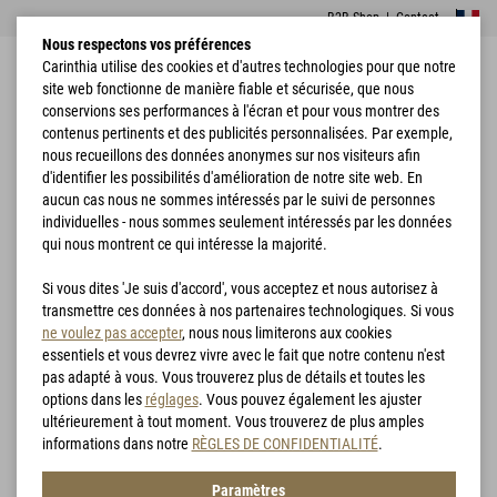
B2B Shop
|
Contact
Nous respectons vos préférences
Carinthia utilise des cookies et d'autres technologies pour que notre
site web fonctionne de manière fiable et sécurisée, que nous
conservions ses performances à l'écran et pour vous montrer des
contenus pertinents et des publicités personnalisées. Par exemple,
nous recueillons des données anonymes sur nos visiteurs afin
d'identifier les possibilités d'amélioration de notre site web. En
Accueil
Trouver un revendeur
aucun cas nous ne sommes intéressés par le suivi de personnes
individuelles - nous sommes seulement intéressés par les données
Trouvez votre concessionnaire
qui nous montrent ce qui intéresse la majorité.
Carinthia local
Si vous dites 'Je suis d'accord', vous acceptez et nous autorisez à
transmettre ces données à nos partenaires technologiques. Si vous
Avec notre recherche de concessionnaires, vous pouvez
ne voulez pas accepter
, nous nous limiterons aux cookies
toujours trouver le bon concessionnaire Carinthia dans votre
essentiels et vous devrez vivre avec le fait que notre contenu n'est
région et obtenir des conseils professionnels sur place. Il suffit
pas adapté à vous. Vous trouverez plus de détails et toutes les
de saisir le nom ou le code postal de la ville où vous souhaitez
options dans les
réglages
. Vous pouvez également les ajuster
trouver votre concessionnaire.
ultérieurement à tout moment. Vous trouverez de plus amples
informations dans notre
RÈGLES DE CONFIDENTIALITÉ
.
Paramètres