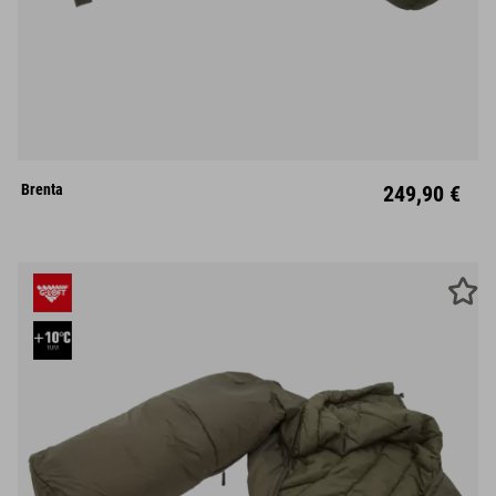
M
L
Links
Rechts
Brenta
249,90 €