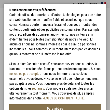
B2B Shop
|
Contact
Nous respectons vos préférences
Carinthia utilise des cookies et d'autres technologies pour que notre
site web fonctionne de manière fiable et sécurisée, que nous
conservions ses performances à l'écran et pour vous montrer des
contenus pertinents et des publicités personnalisées. Par exemple,
nous recueillons des données anonymes sur nos visiteurs afin
d'identifier les possibilités d'amélioration de notre site web. En
Accueil
Sacs de couchage
Tactical & Survival
aucun cas nous ne sommes intéressés par le suivi de personnes
individuelles - nous sommes seulement intéressés par les données
Tactical & Survival
qui nous montrent ce qui intéresse la majorité.
Si vous dites 'Je suis d'accord', vous acceptez et nous autorisez à
Filtre
transmettre ces données à nos partenaires technologiques. Si vous
ne voulez pas accepter
, nous nous limiterons aux cookies
essentiels et vous devrez vivre avec le fait que notre contenu n'est
pas adapté à vous. Vous trouverez plus de détails et toutes les
options dans les
réglages
. Vous pouvez également les ajuster
ultérieurement à tout moment. Vous trouverez de plus amples
informations dans notre
RÈGLES DE CONFIDENTIALITÉ
.
Paramètres