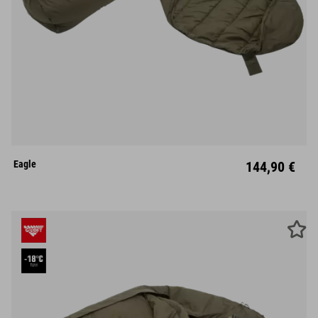
L
Links
Eagle
144,90 €