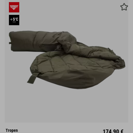
M
L
Tropen
174,90 €