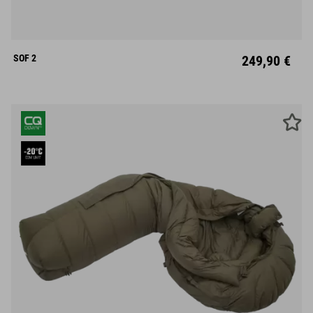
M
L
Mitte
SOF 2
249,90 €