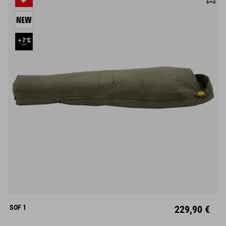
M
L
Links
Rechts
SOF 1
229,90 €