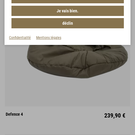
Je vais bien.
déclin
Confidentialité
Mentions légales
M
L
Mitte
Defence 4
239,90 €