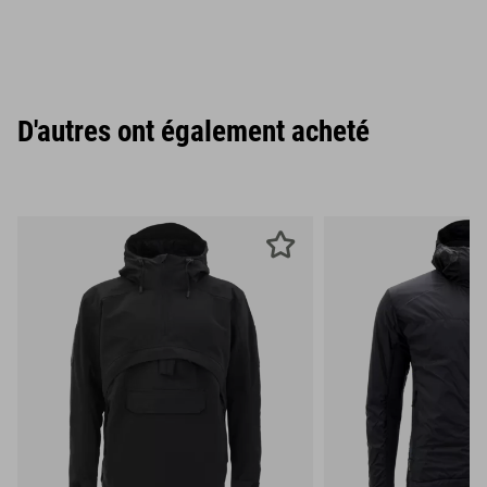
D'autres ont également acheté
S
M
L
S
M