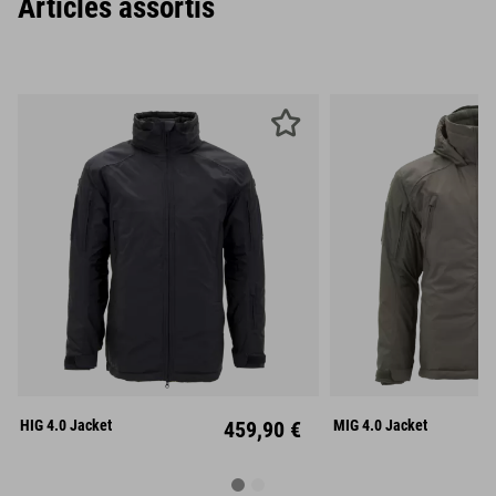
Articles assortis
S
M
L
S
M
XL
XXL
XL
XX
HIG 4.0 Jacket
459,90 €
MIG 4.0 Jacket