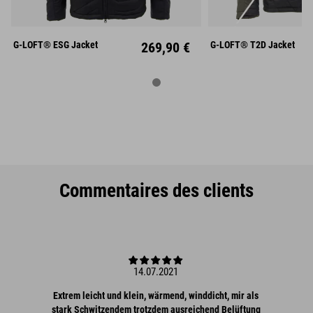
S
M
L
S
M
XL
XXL
XL
XX
G-LOFT® ESG Jacket
269,90 €
G-LOFT® T2D Jacket
Commentaires des clients
14.07.2021
Extrem leicht und klein, wärmend, winddicht, mir als
stark Schwitzendem trotzdem ausreichend Belüftung