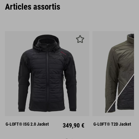
Articles assortis
S
M
L
S
M
XL
XXL
XL
XX
G-LOFT® ISG 2.0 Jacket
349,90 €
G-LOFT® T2D Jacket