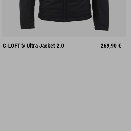
S
M
L
XL
XXL
G-LOFT® Ultra Jacket 2.0
269,90 €