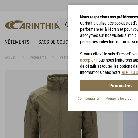
Nous respectons vos préférences
Carinthia utilise des cookies et d
performances à l'écran et pour vo
anonymes sur nos visiteurs afin d'
VÊTEMENTS
SACS DE COUCHAGE
personnes individuelles - nous so
VÊTEMENTS DE PLUIE
Si vous dites 'Je suis d'accord', 
Accueil
Vêtements
Vestes
HIG 4.0 Jacket
accepter
, nous nous limiterons au
de détails et toutes les options d
informations dans notre
RÈGLES 
Paramètres
Confidentialité
Mentions légales