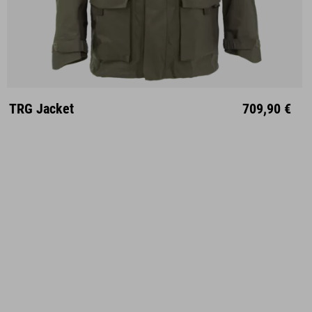
XS
S
M
L
XL
XXL
TRG Jacket
709,90 €