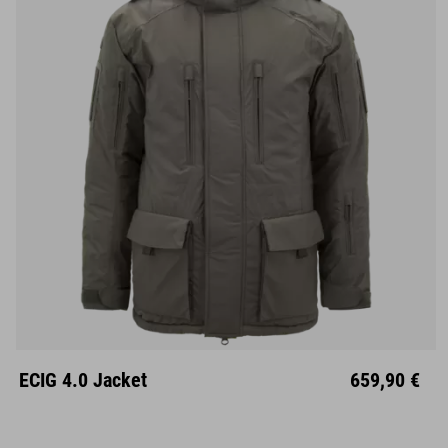
S
M
L
XL
XXL
ECIG 4.0 Jacket
659,90 €