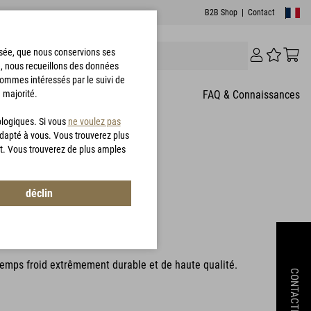
B2B Shop
|
Contact
risée, que nous conservions ses
e, nous recueillons des données
sommes intéressés par le suivi de
 majorité.
T
FAQ & Connaissances
ologiques. Si vous
ne voulez pas
adapté à vous. Vous trouverez plus
t. Vous trouverez de plus amples
res des clients
déclin
.0 Jacket
4141_SOF
temps froid extrêmement durable et de haute qualité.
CONTACTEZ