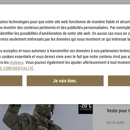
'autres technologies pour que notre site web fonctionne de manière fiable et sécu
us montrer des contenus pertinents et des publicités personnalisées. Par exempl
identifier les possibilités d'amélioration de notre site web. En aucun cas nous ne 
mmes seulement intéressés par les données qui nous montrent ce qui intéresse la
SACS DE BIVOUAC
ACCESSOIRES
CHASSE
BON D'ACHA
vous acceptez et nous autorisez à transmettre ces données à nos partenaires techn
x cookies essentiels et vous devrez vivre avec le fait que notre contenu n'est pas 
ans les
réglages
. Vous pouvez également les ajuster ultérieurement à tout momen
DE CONFIDENTIALITÉ
.
2 Commentai
Je vais bien.
HIG 4
Article n° :
MG
Veste pour 
lire la suite