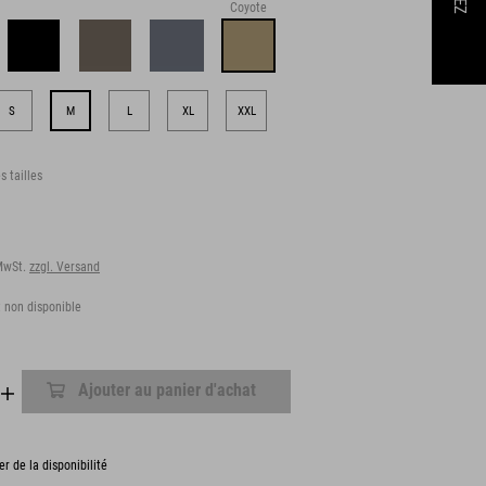
Coyote
S
M
L
XL
XXL
s tailles
 MwSt.
zzgl. Versand
 non disponible
Ajouter au panier d'achat
er de la disponibilité