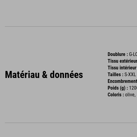
Doublure :
G-LO
Tissu extérieur
Tissu intérieur 
Matériau & données
Tailles :
S-XXL
Encombrement 
Poids (g) :
1200
Coloris :
olive,