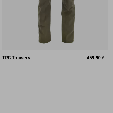
S
M
L
XL
XXL
TRG Trousers
459,90 €