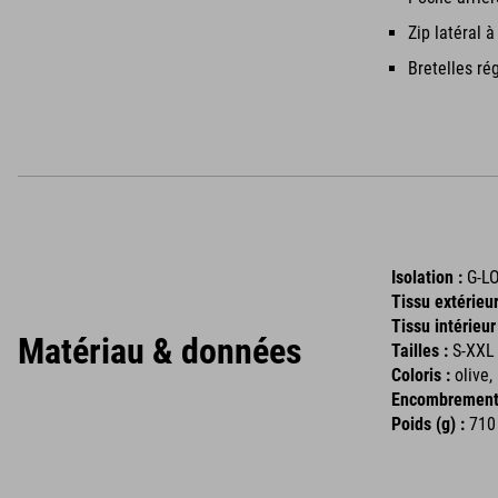
Zip latéral 
Bretelles ré
Isolation :
G-LO
Tissu extérieur
Tissu intérieur
Matériau & données
Tailles :
S-XXL
Coloris :
olive,
Encombrement 
Poids (g) :
710 