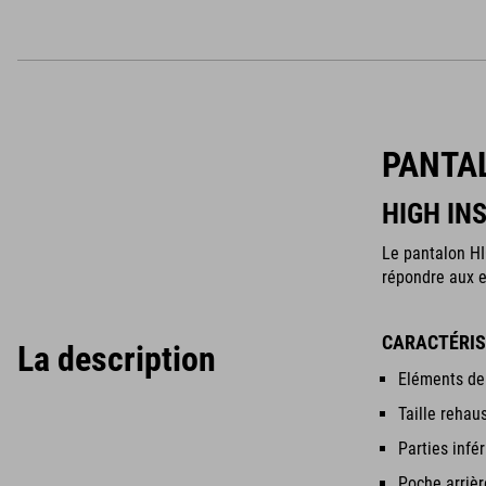
PANTAL
HIGH IN
Le pantalon HI
répondre aux e
CARACTÉRIS
La description
Eléments de
Taille rehau
Parties infé
Poche arrièr