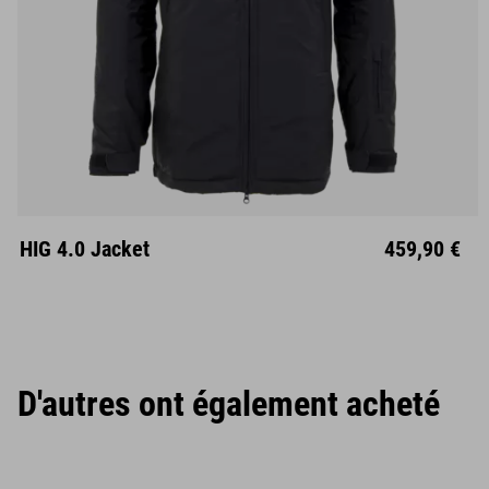
S
M
L
XL
XXL
HIG 4.0 Jacket
459,90 €
D'autres ont également acheté