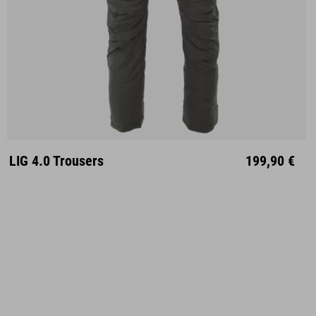
S
M
L
XL
XXL
LIG 4.0 Trousers
199,90 €