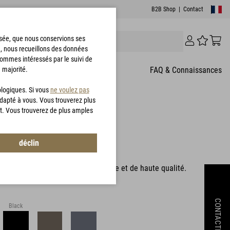
B2B Shop
|
Contact
risée, que nous conservions ses
e, nous recueillons des données
sommes intéressés par le suivi de
 majorité.
T
FAQ & Connaissances
ologiques. Si vous
ne voulez pas
adapté à vous. Vous trouverez plus
t. Vous trouverez de plus amples
.0 Trousers
déclin
4111
ur temps froid extrêmement durable et de haute qualité.
CONTACTEZ
Black