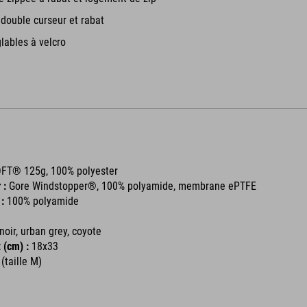
à double curseur et rabat
glables à velcro
FT® 125g, 100% polyester
 :
Gore Windstopper®, 100% polyamide, membrane ePTFE
 :
100% polyamide
 noir, urban grey, coyote
(cm) :
18x33
(taille M)