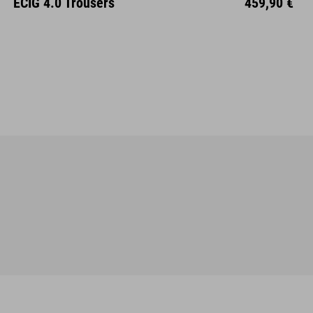
ECIG 4.0 Trousers
459,90 €