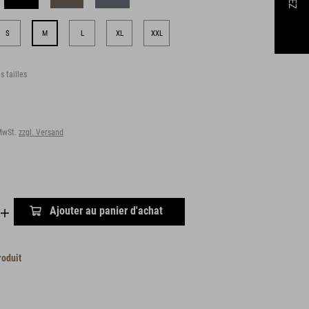
S
M
L
XL
XXL
s tailles
 MwSt.
zzgl. Versand
Ajouter au panier d'achat
roduit