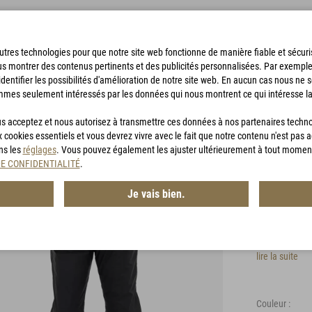
'autres technologies pour que notre site web fonctionne de manière fiable et sécu
us montrer des contenus pertinents et des publicités personnalisées. Par exempl
identifier les possibilités d'amélioration de notre site web. En aucun cas nous ne 
mmes seulement intéressés par les données qui nous montrent ce qui intéresse la
SACS DE BIVOUAC
ACCESSOIRES
CHASSE
BON D'ACHA
vous acceptez et nous autorisez à transmettre ces données à nos partenaires techn
x cookies essentiels et vous devrez vivre avec le fait que notre contenu n'est pas 
ans les
réglages
. Vous pouvez également les ajuster ultérieurement à tout momen
HIG 4
DE CONFIDENTIALITÉ
.
Je vais bien.
Article n° :
MG
Pantalon po
lire la suite
Couleur :