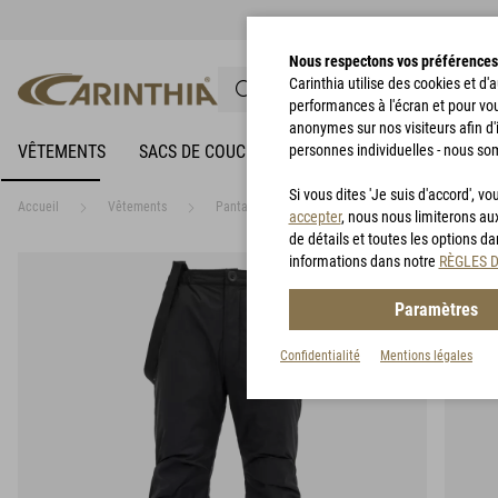
Nous respectons vos préférences
Carinthia utilise des cookies et d
performances à l'écran et pour vo
anonymes sur nos visiteurs afin d'
VÊTEMENTS
SACS DE COUCHAGE
personnes individuelles - nous so
VÊTEMENTS DE PLUIE
Si vous dites 'Je suis d'accord', 
Accueil
Vêtements
Pantalon
HIG 4.0 Trousers
accepter
, nous nous limiterons au
de détails et toutes les options d
informations dans notre
RÈGLES 
Paramètres
Confidentialité
Mentions légales