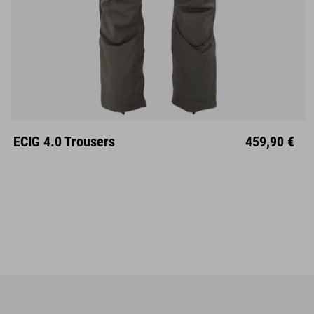
S
M
L
XL
XXL
ECIG 4.0 Trousers
459,90 €