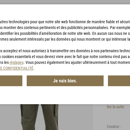
'autres technologies pour que notre site web fonctionne de manière fiable et sécu
us montrer des contenus pertinents et des publicités personnalisées. Par exempl
identifier les possibilités d'amélioration de notre site web. En aucun cas nous ne 
mmes seulement intéressés par les données qui nous montrent ce qui intéresse la
SACS DE BIVOUAC
ACCESSOIRES
CHASSE
BON D'ACHA
vous acceptez et nous autorisez à transmettre ces données à nos partenaires techn
x cookies essentiels et vous devrez vivre avec le fait que notre contenu n'est pas 
ans les
réglages
. Vous pouvez également les ajuster ultérieurement à tout momen
TRG T
DE CONFIDENTIALITÉ
.
Je vais bien.
Article n° :
WP
Protection c
lire la suite
Couleur :