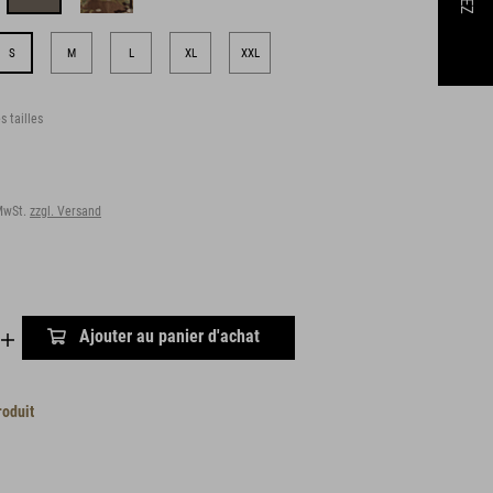
S
M
L
XL
XXL
s tailles
 MwSt.
zzgl. Versand
Ajouter au panier d'achat
roduit