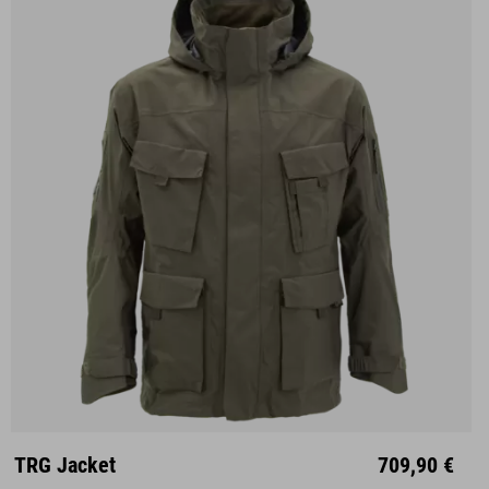
XS
S
M
L
XL
XXL
TRG Jacket
709,90 €