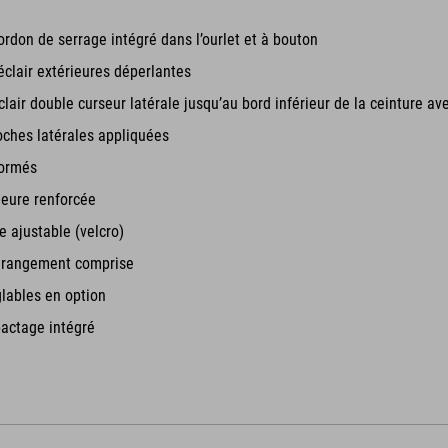
ordon de serrage intégré dans l’ourlet et à bouton
clair extérieures déperlantes
lair double curseur latérale jusqu’au bord inférieur de la ceinture a
oches latérales appliquées
formés
ieure renforcée
 ajustable (velcro)
 rangement comprise
glables en option
actage intégré