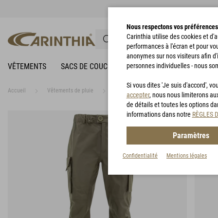
Nous respectons vos préférences
Carinthia utilise des cookies et d
performances à l'écran et pour vo
anonymes sur nos visiteurs afin d'
VÊTEMENTS
SACS DE COUCHAGE
personnes individuelles - nous so
VÊTEMENTS DE PLUIE
Si vous dites 'Je suis d'accord', 
Accueil
Vêtements de pluie
TRG Trousers
accepter
, nous nous limiterons au
de détails et toutes les options d
informations dans notre
RÈGLES 
Paramètres
Confidentialité
Mentions légales