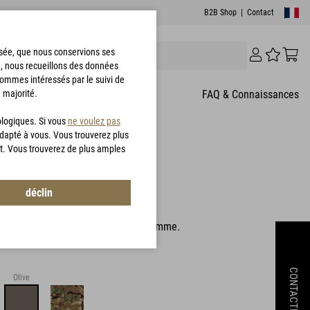
B2B Shop
|
Contact
risée, que nous conservions ses
e, nous recueillons des données
sommes intéressés par le suivi de
 majorité.
T
FAQ & Connaissances
ologiques. Si vous
ne voulez pas
adapté à vous. Vous trouverez plus
t. Vous trouverez de plus amples
rousers
déclin
G0110
ontre l'humidité dans le haut de gamme.
CONTACTEZ
Olive