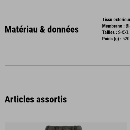
Tissu extérieur
Membrane :
Bi
Matériau & données
Tailles :
S-XX
Poids (g) :
520 
Articles assortis