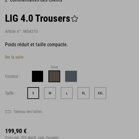
LIG 4.0 Trousers
Article n° :
MG4310
Poids réduit et taille compacte.
lire la suite
Olive
Couleur :
Taille :
S
M
L
XL
XXL
Tableau des tailles
199,90 €
Preis inkl. 20% MwSt.
zzgl. Versand