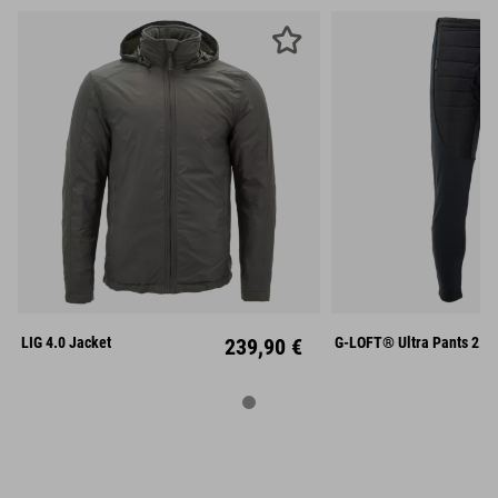
S
M
L
S
M
XL
XXL
XL
XX
LIG 4.0 Jacket
239,90 €
G-LOFT® Ultra Pants 2.0