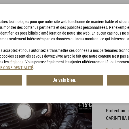
'autres technologies pour que notre site web fonctionne de manière fiable et sécu
us montrer des contenus pertinents et des publicités personnalisées. Par exempl
identifier les possibilités d'amélioration de notre site web. En aucun cas nous ne 
mmes seulement intéressés par les données qui nous montrent ce qui intéresse la
SACS DE BIVOUAC
ACCESSOIRES
CHASSE
BON D'ACHA
vous acceptez et nous autorisez à transmettre ces données à nos partenaires techn
x cookies essentiels et vous devrez vivre avec le fait que notre contenu n'est pas 
ans les
réglages
. Vous pouvez également les ajuster ultérieurement à tout momen
DE CONFIDENTIALITÉ
.
Je vais bien.
G-LOF
Article n° :
MG
Protection i
CARINTHIA 