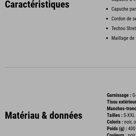
Caractéristiques
Capuche par
Cordon de se
Techno Stre
Maillage de 
Garnissage :
G
Tissu extérieur
Manches-tronc
Matériau & données
Tailles :
S-XXL
Coloris :
noir, o
Poids (g) :
400 
Couleurs
: noi