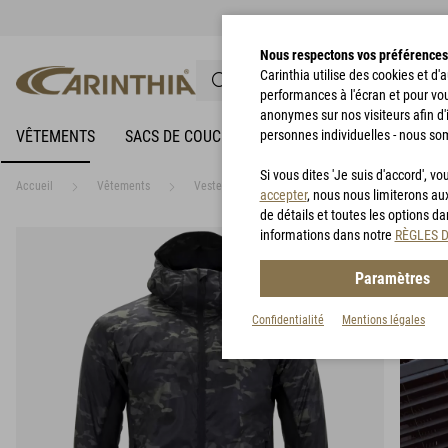
Nous respectons vos préférences
Carinthia utilise des cookies et d
performances à l'écran et pour vo
anonymes sur nos visiteurs afin d'
VÊTEMENTS
SACS DE COUCHAGE
personnes individuelles - nous so
VÊTEMENTS DE PLUIE
Si vous dites 'Je suis d'accord', 
Accueil
Vêtements
Vestes
G-LOFT® TLG Jacket
accepter
, nous nous limiterons au
de détails et toutes les options d
informations dans notre
RÈGLES 
Paramètres
Confidentialité
Mentions légales