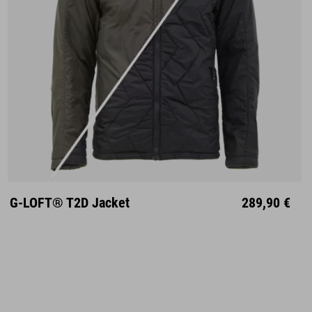
S
M
L
XL
XXL
G-LOFT® T2D Jacket
289,90 €