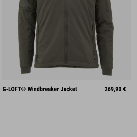
S
M
L
XL
XXL
G-LOFT® Windbreaker Jacket
269,90 €