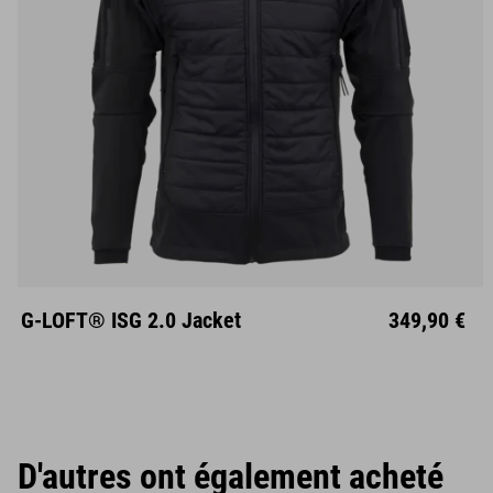
S
M
L
XL
XXL
G-LOFT® ISG 2.0 Jacket
349,90 €
D'autres ont également acheté