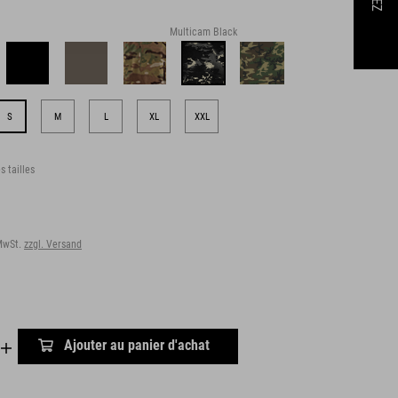
Multicam Black
S
M
L
XL
XXL
s tailles
 MwSt.
zzgl. Versand
Ajouter au panier d'achat