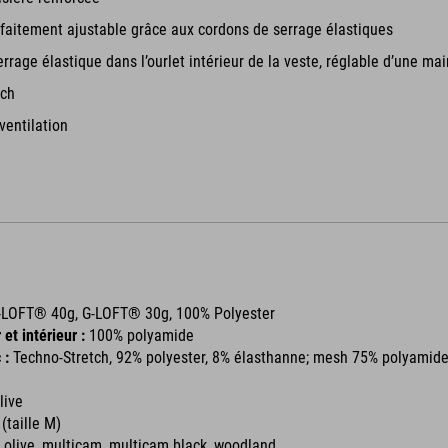
faitement ajustable grâce aux cordons de serrage élastiques
rrage élastique dans l’ourlet intérieur de la veste, réglable d’une mai
tch
ventilation
-LOFT® 40g, G-LOFT® 30g, 100% Polyester
 et intérieur :
100% polyamide
 :
Techno-Stretch, 92% polyester, 8% élasthanne; mesh 75% polyamide
live
(taille M)
r, olive, multicam, multicam black, woodland