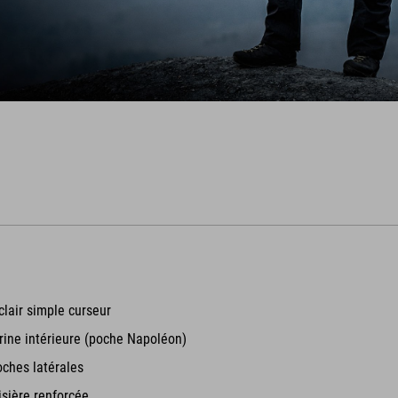
lair simple curseur
rine intérieure (poche Napoléon)
ches latérales
sière renforcée