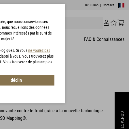
B2B Shop
|
Contact
risée, que nous conservions ses
e, nous recueillons des données
sommes intéressés par le suivi de
 majorité.
T
FAQ & Connaissances
ologiques. Si vous
ne voulez pas
adapté à vous. Vous trouverez plus
t. Vous trouverez de plus amples
3 Commentaires des clients
déclin
T® TLG Jacket
1015
nnovante contre le froid grâce à la nouvelle technologie
CONTACTEZ
ISO Mapping®.