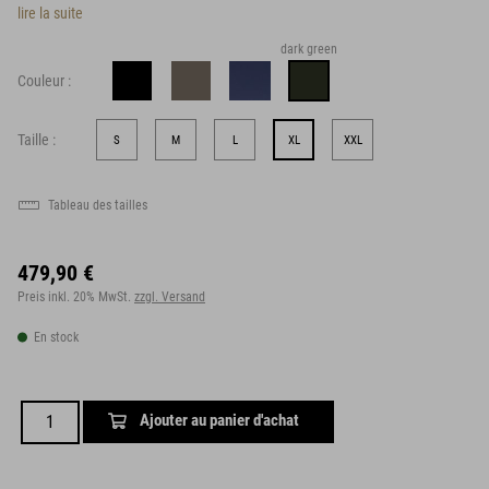
lire la suite
dark green
Couleur :
Taille :
S
M
L
XL
XXL
Tableau des tailles
479,90 €
Preis inkl. 20% MwSt.
zzgl. Versand
En stock
Ajouter au panier d'achat