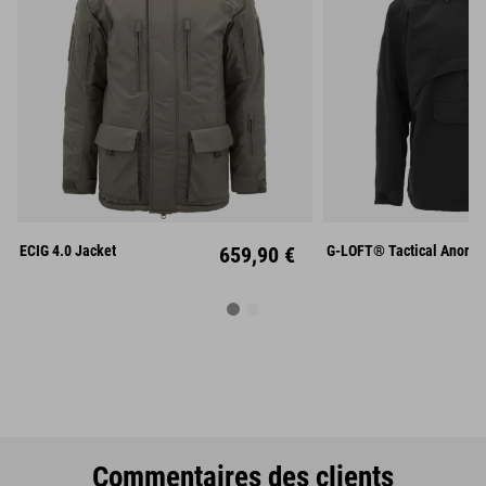
S
M
L
S
M
XL
XXL
XL
XX
ECIG 4.0 Jacket
659,90 €
G-LOFT® Tactical Anorak
Commentaires des clients