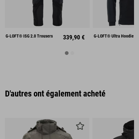
S
M
L
S
M
XL
XXL
XL
XX
G-LOFT® ISG 2.0 Trousers
339,90 €
G-LOFT® Ultra Hoodie
D'autres ont également acheté