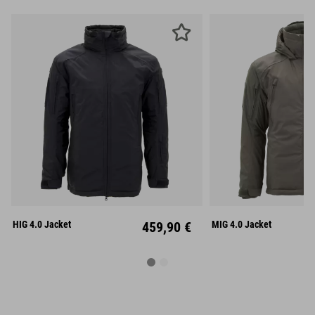
S
M
L
S
M
XL
XXL
XL
XX
HIG 4.0 Jacket
459,90 €
MIG 4.0 Jacket