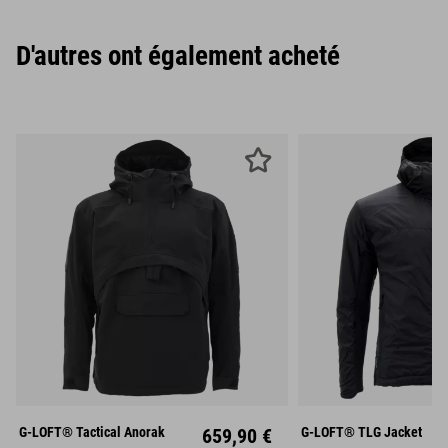
D'autres ont également acheté
S
M
L
S
M
XL
XXL
XL
XX
G-LOFT® Tactical Anorak
659,90 €
G-LOFT® TLG Jacket