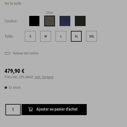
lire la suite
Olive
Couleur :
Taille :
S
M
L
XL
XXL
Tableau des tailles
479,90 €
Preis inkl. 20% MwSt.
zzgl. Versand
En stock
Ajouter au panier d'achat