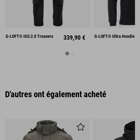
S
M
L
S
M
XL
XXL
XL
XX
G-LOFT® ISG 2.0 Trousers
339,90 €
G-LOFT® Ultra Hoodie
D'autres ont également acheté