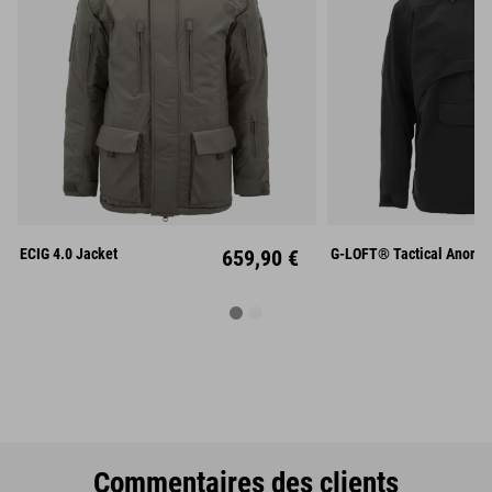
S
M
L
S
M
XL
XXL
XL
XX
ECIG 4.0 Jacket
659,90 €
G-LOFT® Tactical Anorak
Commentaires des clients