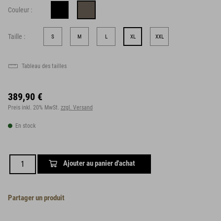
Couleur :
Taille :
S
M
L
XL
XXL
Tableau des tailles
389,90 €
Preis inkl. 20% MwSt.
zzgl. Versand
En stock
Ajouter au panier d'achat
Partager un produit