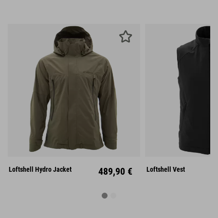
S
M
L
S
M
XL
XXL
XL
XX
Loftshell Hydro Jacket
489,90 €
Loftshell Vest