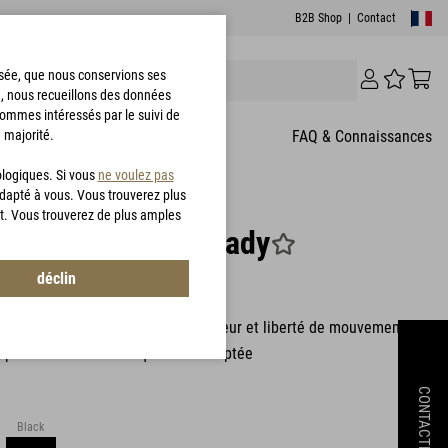
B2B Shop
|
Contact
risée, que nous conservions ses
e, nous recueillons des données
sommes intéressés par le suivi de
 majorité.
T
FAQ & Connaissances
ologiques. Si vous
ne voulez pas
adapté à vous. Vous trouverez plus
t. Vous trouverez de plus amples
T® Ultra Jacket Lady
déclin
8394
LOFT® Ultra Jacket Lady offre chaleur et liberté de mouvement
upe féminine anatomiquement adaptée
CONTACTEZ
Black