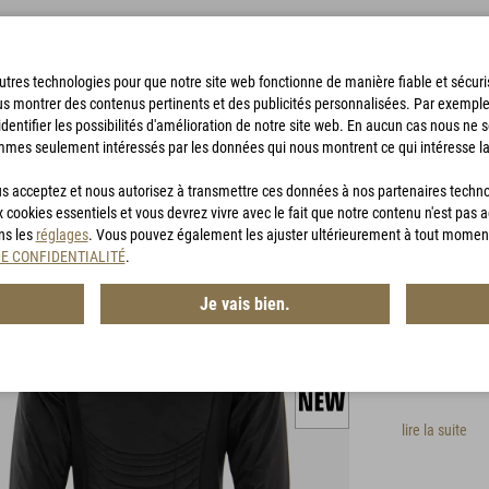
'autres technologies pour que notre site web fonctionne de manière fiable et sécu
us montrer des contenus pertinents et des publicités personnalisées. Par exempl
identifier les possibilités d'amélioration de notre site web. En aucun cas nous ne 
mmes seulement intéressés par les données qui nous montrent ce qui intéresse la
SACS DE BIVOUAC
ACCESSOIRES
CHASSE
BON D'ACHA
vous acceptez et nous autorisez à transmettre ces données à nos partenaires techn
x cookies essentiels et vous devrez vivre avec le fait que notre contenu n'est pas 
ans les
réglages
. Vous pouvez également les ajuster ultérieurement à tout momen
G-LOF
DE CONFIDENTIALITÉ
.
Je vais bien.
Article n° :
MG
La veste G-
avec une co
lire la suite