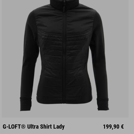
XS
S
M
L
XL
XXL
G-LOFT® Ultra Shirt Lady
199,90 €