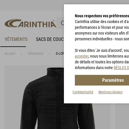
Nous respectons vos préférences
Carinthia utilise des cookies et d
performances à l'écran et pour vo
anonymes sur nos visiteurs afin d'
VÊTEMENTS
SACS DE COUCHAGE
personnes individuelles - nous so
VÊTEMENTS DE PLUIE
Si vous dites 'Je suis d'accord', 
Accueil
Vêtements
G-LOFT® Ultra Jacket Lady
accepter
, nous nous limiterons au
de détails et toutes les options d
informations dans notre
RÈGLES 
Paramètres
Confidentialité
Mentions légales