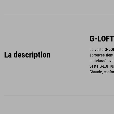
G-LOFT
La veste
G-LOF
La description
éprouvée tient
matelassé avec
veste G-LOFT® 
Chaude, confort