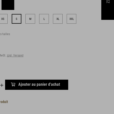
XS
S
M
L
XL
XXL
s tailles
 MwSt.
zzgl. Versand
Ajouter au panier d'achat
roduit