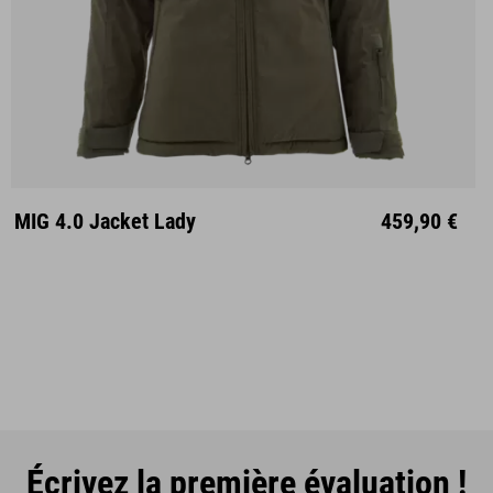
XS
S
M
L
XL
XXL
MIG 4.0 Jacket Lady
459,90 €
Écrivez la première évaluation !