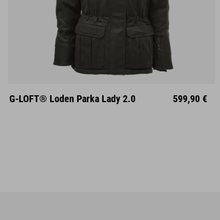
XS
S
M
L
XL
XXL
XXXL
G-LOFT® Loden Parka Lady 2.0
599,90 €