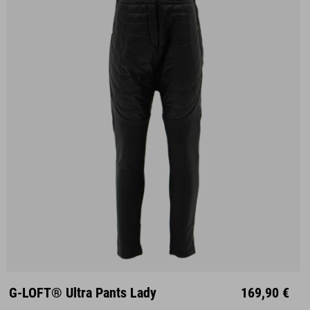
XS
S
M
L
XL
G-LOFT® Ultra Pants Lady
169,90 €