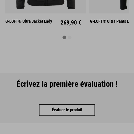
XS
S
M
XS
S
L
XL
XXL
L
X
G-LOFT® Ultra Jacket Lady
269,90 €
G-LOFT® Ultra Pants Lad
Écrivez la première évaluation !
Évaluer le produit