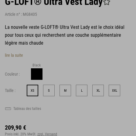
G-LOFT® Ultra Vest Lady
Article n° :
MG8405
La nouvelle veste G-LOFT® Ultra Vest Lady est le choix idéal
pour tous ceux qui recherchent une couche supplémentaire
légère mais chaude
lire la suite
Black
Couleur :
Taille :
XS
S
M
L
XL
XXL
Tableau des tailles
209,90 €
Preis inkl. 20% MwSt.
zzgl. Versand