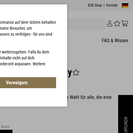
B2B Shop
|
Kontakt
erformance auf dem Schirm behalten
unsere Besucher, um
onen zu verfolgen - für uns sind
FAQ & Wissen
er weiterzugeben. Falls du dem
nhalte nicht auf dich
 jederzeit anpassen. Weitere
T® Ultra Vest Lady
Verweigern
8405
OFT® Ultra Vest Lady ist die ideale Wahl für alle, die eine
er wärmende Zusatzschicht suchen
KONTAKT
Black