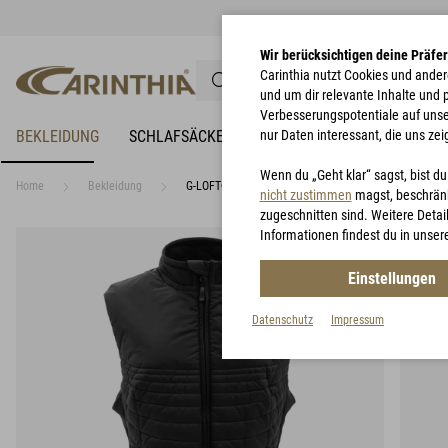
Wir berücksichtigen deine Präfe
Carinthia nutzt Cookies und ander
und um dir relevante Inhalte und
Verbesserungspotentiale auf unsere
BEKLEIDUNG
SCHLAFSÄCKE
NÄSSESCHUTZ
nur Daten interessant, die uns zei
BIWAKZEL
Wenn du „Geht klar“ sagst, bist d
Home
Bekleidung
G-LOFT® Ultra Vest Lady
nicht zustimmen
magst, beschränk
zugeschnitten sind. Weitere Detail
Informationen findest du in unser
Einstellungen
Datenschutz
Impressum