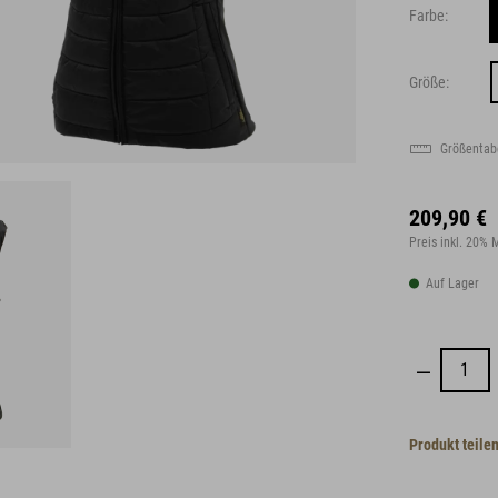
Farbe:
Größe:
Größentab
209,90 €
Preis inkl. 20%
Auf Lager
Produkt teile