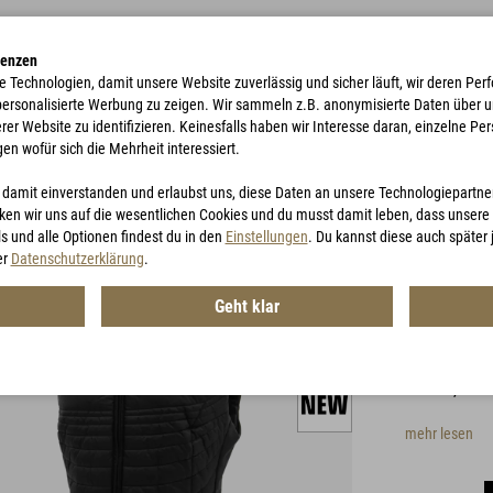
renzen
e Technologien, damit unsere Website zuverlässig und sicher läuft, wir deren P
 personalisierte Werbung zu zeigen. Wir sammeln z.B. anonymisierte Daten über 
r Website zu identifizieren. Keinesfalls haben wir Interesse daran, einzelne Pers
gen wofür sich die Mehrheit interessiert.
TE
ACCESSORIES
JAGD
GUTSCHEINE
u damit einverstanden und erlaubst uns, diese Daten an unsere Technologiepartn
en wir uns auf die wesentlichen Cookies und du musst damit leben, dass unsere I
s und alle Optionen findest du in den
Einstellungen
. Du kannst diese auch später
G-LOF
er
Datenschutzerklärung
.
Geht klar
Artikel-Nr.:
MG
Die neue G-L
leichte, ab
mehr lesen