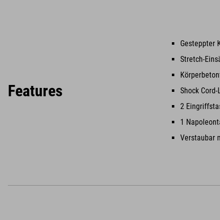
Gesteppter 
Stretch-Eins
Körperbetont
Features
Shock Cord-
2 Eingriffst
1 Napoleont
Verstaubar m