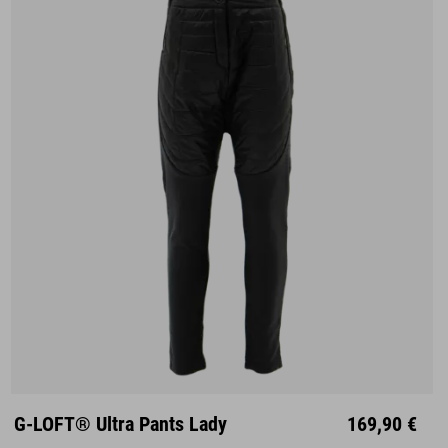
XS
S
M
L
XL
G-LOFT® Ultra Pants Lady
169,90 €