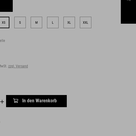
XS
S
M
L
XL
XXL
elle
 MwSt.
zzgl. Versand
In den Warenkorb
n