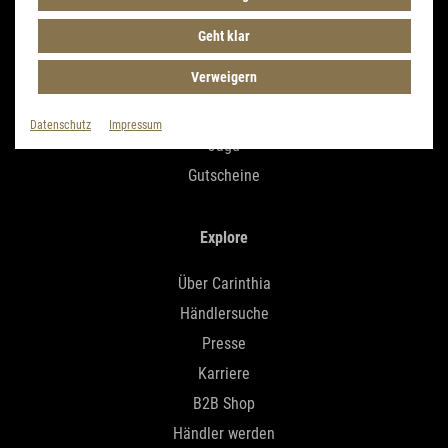
Schlafsäcke
Geht klar
Nässeschutz
Verweigern
Biwakzelte
Accessories
Datenschutz
Impressum
Jagd
Gutscheine
Explore
Über Carinthia
Händlersuche
Presse
Karriere
B2B Shop
Händler werden