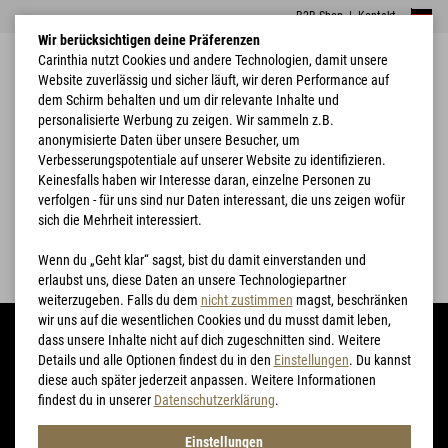
B2B Shop
|
Kontakt
Wir berücksichtigen deine Präferenzen
Carinthia nutzt Cookies und andere Technologien, damit unsere
Website zuverlässig und sicher läuft, wir deren Performance auf
dem Schirm behalten und um dir relevante Inhalte und
personalisierte Werbung zu zeigen. Wir sammeln z.B.
anonymisierte Daten über unsere Besucher, um
Verbesserungspotentiale auf unserer Website zu identifizieren.
Home
untersuchungsbericht
Keinesfalls haben wir Interesse daran, einzelne Personen zu
verfolgen - für uns sind nur Daten interessant, die uns zeigen wofür
Untersuchungsbericht
sich die Mehrheit interessiert.
Untersuchungsbericht öffnen
Wenn du „Geht klar“ sagst, bist du damit einverstanden und
erlaubst uns, diese Daten an unsere Technologiepartner
weiterzugeben. Falls du dem
nicht zustimmen
magst, beschränken
wir uns auf die wesentlichen Cookies und du musst damit leben,
dass unsere Inhalte nicht auf dich zugeschnitten sind. Weitere
Details und alle Optionen findest du in den
Einstellungen
. Du kannst
diese auch später jederzeit anpassen. Weitere Informationen
Produkte
findest du in unserer
Datenschutzerklärung
.
Einstellungen
Bekleidung