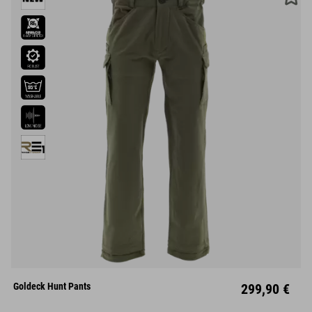
S
M
L
XL
XXL
Goldeck Hunt Pants
299,90 €