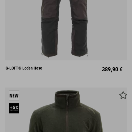
S
M
L
XL
XXL
G-LOFT® Loden Hose
389,90 €