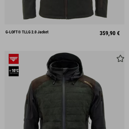
S
M
L
XL
XXL
G-LOFT® TLLG 2.0 Jacket
359,90 €