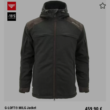
S
M
L
XL
XXL
XXXL
G-LOFT® MILG Jacket
459,90 €