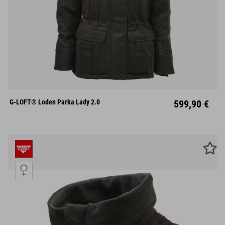
XS
S
M
L
XL
XXL
XXXL
G-LOFT® Loden Parka Lady 2.0
599,90 €