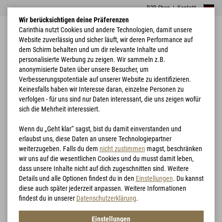
B2B Shop
|
Kontakt
Wir berücksichtigen deine Präferenzen
Carinthia nutzt Cookies und andere Technologien, damit unsere
Website zuverlässig und sicher läuft, wir deren Performance auf
dem Schirm behalten und um dir relevante Inhalte und
personalisierte Werbung zu zeigen. Wir sammeln z.B.
anonymisierte Daten über unsere Besucher, um
Verbesserungspotentiale auf unserer Website zu identifizieren.
Home
Jagd
Jagdbekleidung
Keinesfalls haben wir Interesse daran, einzelne Personen zu
verfolgen - für uns sind nur Daten interessant, die uns zeigen wofür
Jagdbekleidung
sich die Mehrheit interessiert.
Wenn du „Geht klar“ sagst, bist du damit einverstanden und
Filtern
erlaubst uns, diese Daten an unsere Technologiepartner
weiterzugeben. Falls du dem
nicht zustimmen
magst, beschränken
wir uns auf die wesentlichen Cookies und du musst damit leben,
dass unsere Inhalte nicht auf dich zugeschnitten sind. Weitere
Details und alle Optionen findest du in den
Einstellungen
. Du kannst
diese auch später jederzeit anpassen. Weitere Informationen
findest du in unserer
Datenschutzerklärung
.
Einstellungen