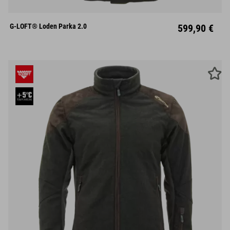
S
M
L
XL
XXL
G-LOFT® Loden Parka 2.0
599,90 €