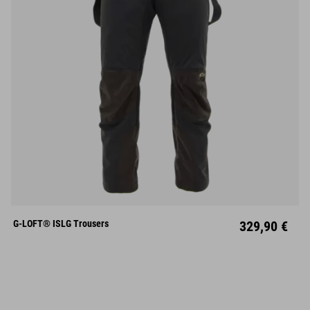
S
M
L
XL
XXL
G-LOFT® ISLG Trousers
329,90 €