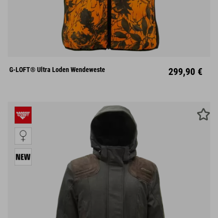
S
M
L
XL
XXL
G-LOFT® Ultra Loden Wendeweste
299,90 €