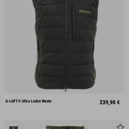
S
M
L
XL
XXL
XXXL
G-LOFT® Ultra Loden Weste
239,90 €