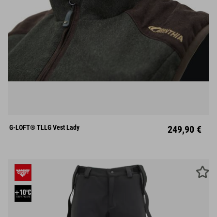
XS
S
M
L
XL
XXL
XXXL
G-LOFT® TLLG Vest Lady
249,90 €