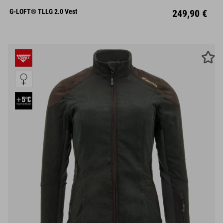
S
M
L
XL
XXL
G-LOFT® TLLG 2.0 Vest
249,90 €