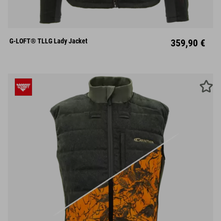
XS
S
M
L
XL
XXL
XXXL
G-LOFT® TLLG Lady Jacket
359,90 €