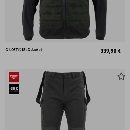
S
M
L
XL
XXL
G-LOFT® ISLG Jacket
339,90 €