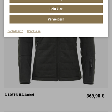
Geht klar
Verweigern
Datenschutz
Impressum
S
M
L
XL
XXL
XXXL
G-LOFT® ILG Jacket
369,90 €