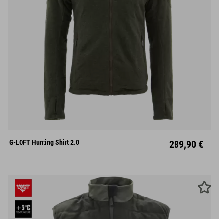
S
M
L
XL
XXL
G-LOFT Hunting Shirt 2.0
289,90 €