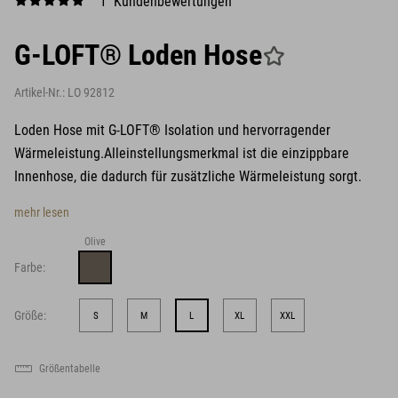
1 Kundenbewertungen
G-LOFT® Loden Hose
Artikel-Nr.:
LO 92812
Loden Hose mit G-LOFT® Isolation und hervorragender
Wärmeleistung.Alleinstellungsmerkmal ist die einzippbare
Innenhose, die dadurch für zusätzliche Wärmeleistung sorgt.
mehr lesen
Olive
Farbe:
Größe:
S
M
L
XL
XXL
Größentabelle