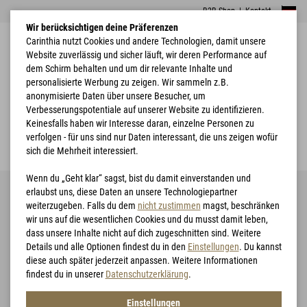
B2B Shop
|
Kontakt
Wir berücksichtigen deine Präferenzen
Carinthia nutzt Cookies und andere Technologien, damit unsere
Website zuverlässig und sicher läuft, wir deren Performance auf
dem Schirm behalten und um dir relevante Inhalte und
personalisierte Werbung zu zeigen. Wir sammeln z.B.
anonymisierte Daten über unsere Besucher, um
Verbesserungspotentiale auf unserer Website zu identifizieren.
Home
Kataloge downloaden
Keinesfalls haben wir Interesse daran, einzelne Personen zu
verfolgen - für uns sind nur Daten interessant, die uns zeigen wofür
Downloads
sich die Mehrheit interessiert.
Wenn du „Geht klar“ sagst, bist du damit einverstanden und
erlaubst uns, diese Daten an unsere Technologiepartner
weiterzugeben. Falls du dem
nicht zustimmen
magst, beschränken
wir uns auf die wesentlichen Cookies und du musst damit leben,
Carinthia
dass unsere Inhalte nicht auf dich zugeschnitten sind. Weitere
Details und alle Optionen findest du in den
Einstellungen
. Du kannst
diese auch später jederzeit anpassen. Weitere Informationen
findest du in unserer
Datenschutzerklärung
.
WORKBOOK 2026
Einstellungen