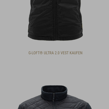
G-LOFT® ULTRA 2.0 VEST KAUFEN