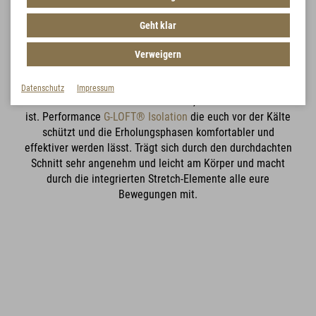
Next Level Cold Weather Protection
Geht klar
Die neue
Ultra 2.0 Produkt-Range
bietet perfekten
G-LOFT® ULTRA 2.0
Kälteschutz in kompakter und leichter Form. Alle Ultra 2.0
Verweigern
Produkte sind verstau- und komprimierbar und somit immer
JACKET
dabei. Ideales Backup auf Touren und als Layerschicht eine
Datenschutz
Impressum
komfortable Sicherheitsreserve mehr, die schnell zur Hand
ist. Performance
G-LOFT® Isolation
die euch vor der Kälte
Sehr kompakt, warm,
schützt und die Erholungsphasen komfortabler und
verstaubar und immer parat.
effektiver werden lässt. Trägt sich durch den durchdachten
Schnitt sehr angenehm und leicht am Körper und macht
durch die integrierten Stretch-Elemente alle eure
Bewegungen mit.