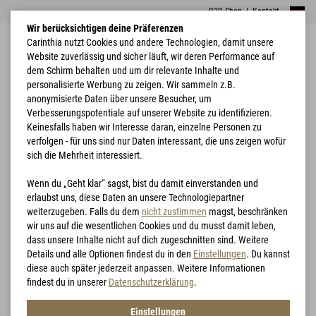
B2B Shop
|
Kontakt
Wir berücksichtigen deine Präferenzen
Carinthia nutzt Cookies und andere Technologien, damit unsere
Website zuverlässig und sicher läuft, wir deren Performance auf
dem Schirm behalten und um dir relevante Inhalte und
personalisierte Werbung zu zeigen. Wir sammeln z.B.
anonymisierte Daten über unsere Besucher, um
Verbesserungspotentiale auf unserer Website zu identifizieren.
Home
Neue Ultra 2.0 Serie
Keinesfalls haben wir Interesse daran, einzelne Personen zu
verfolgen - für uns sind nur Daten interessant, die uns zeigen wofür
sich die Mehrheit interessiert.
Wenn du „Geht klar“ sagst, bist du damit einverstanden und
erlaubst uns, diese Daten an unsere Technologiepartner
weiterzugeben. Falls du dem
nicht zustimmen
magst, beschränken
NEUE ULTRA 2.0 SERIE
wir uns auf die wesentlichen Cookies und du musst damit leben,
dass unsere Inhalte nicht auf dich zugeschnitten sind. Weitere
KLEIN, LEICHT, WARM - IMMER DABEI!
Details und alle Optionen findest du in den
Einstellungen
. Du kannst
diese auch später jederzeit anpassen. Weitere Informationen
findest du in unserer
Datenschutzerklärung
.
Carinthia Ultra 2.0
Einstellungen