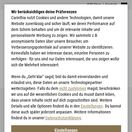
B2B Shop
|
Kontakt
Wir berücksichtigen deine Präferenzen
Carinthia nutzt Cookies und andere Technologien, damit unsere
Website zuverlässig und sicher läuft, wir deren Performance auf
dem Schirm behalten und um dir relevante Inhalte und
personalisierte Werbung zu zeigen. Wir sammeln z.B.
anonymisierte Daten über unsere Besucher, um
Verbesserungspotentiale auf unserer Website zu identifizieren.
Home
4.0 Serie
Keinesfalls haben wir Interesse daran, einzelne Personen zu
verfolgen - für uns sind nur Daten interessant, die uns zeigen wofür
sich die Mehrheit interessiert.
Wenn du „Geht klar“ sagst, bist du damit einverstanden und
erlaubst uns, diese Daten an unsere Technologiepartner
weiterzugeben. Falls du dem
nicht zustimmen
magst, beschränken
4.0 | evolution is quite
wir uns auf die wesentlichen Cookies und du musst damit leben,
incredible
dass unsere Inhalte nicht auf dich zugeschnitten sind. Weitere
Details und alle Optionen findest du in den
Einstellungen
. Du kannst
diese auch später jederzeit anpassen. Weitere Informationen
findest du in unserer
Datenschutzerklärung
.
LIG 4.0 Jacket
Einstellungen