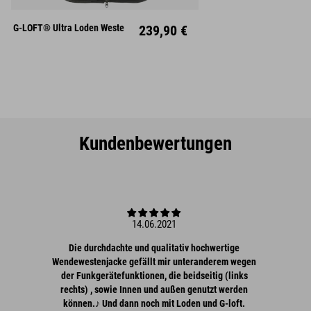
XL
XXL
XXXL
G-LOFT® Ultra Loden Weste
239,90 €
Kundenbewertungen
14.06.2021
Die durchdachte und qualitativ hochwertige
Wendewestenjacke gefällt mir unteranderem wegen
der Funkgerätefunktionen, die beidseitig (links
rechts) , sowie Innen und außen genutzt werden
können.♪ Und dann noch mit Loden und G-loft.