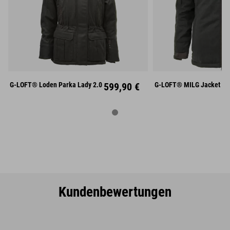
XS
S
M
L
XL
XXL
S
M
XXXL
XL
XX
G-LOFT® Loden Parka Lady 2.0
599,90 €
G-LOFT® MILG Jacket
Kundenbewertungen