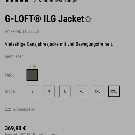
2 Kundenbewertungen
G-LOFT® ILG Jacket
Artikel-Nr.:
LO 92825
Vielseitige Ganzjahresjacke mit viel Bewegungsfreiheit.
mehr lesen
Olive
Farbe:
Größe:
S
M
L
XL
XXL
XXXL
Größentabelle
369,90 €
Preis inkl. 20% MwSt.
zzgl. Versand