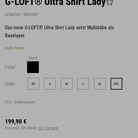
G-LOFT® Ultra Shirt Lady
Artikel-Nr.:
MG8386
Das neue G-LOFT® Ultra Shirt Lady setzt Maßstäbe als
Baselayer
mehr lesen
Black
Farbe:
Größe:
XS
S
M
L
XL
XXL
Größentabelle
199,90 €
Preis inkl. 20% MwSt.
zzgl. Versand