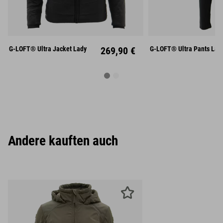
XS
S
M
XS
S
L
XL
XXL
L
X
G-LOFT® Ultra Jacket Lady
269,90 €
G-LOFT® Ultra Pants Lad
Andere kauften auch