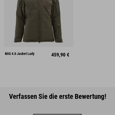
XS
S
M
L
XL
XXL
MIG 4.0 Jacket Lady
459,90 €
Verfassen Sie die erste Bewertung!