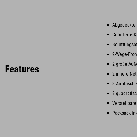
Abgedeckte
Gefütterte K
Belüftungsö
2-Wege-Fron
2 große Auße
Features
2 innere Ne
3 Armtasch
3 quadratisc
Verstellbare
Packsack ink