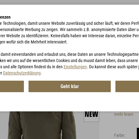
renzen
e Technologien, damit unsere Website zuverlässig und sicher läuft, wir deren P
 personalisierte Werbung zu zeigen. Wir sammeln z.B. anonymisierte Daten über 
r Website zu identifizieren. Keinesfalls haben wir Interesse daran, einzelne Pers
gen wofür sich die Mehrheit interessiert.
TE
ACCESSORIES
JAGD
GUTSCHEINE
u damit einverstanden und erlaubst uns, diese Daten an unsere Technologiepartn
en wir uns auf die wesentlichen Cookies und du musst damit leben, dass unsere I
s und alle Optionen findest du in den
Einstellungen
. Du kannst diese auch später
MIG 4
er
Datenschutzerklärung
.
Geht klar
Artikel-Nr.:
MG
Die MIG 4.0 
mehr lesen
Farbe: