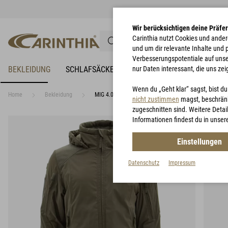
Wir berücksichtigen deine Präfe
Carinthia nutzt Cookies und ander
und um dir relevante Inhalte und
Verbesserungspotentiale auf unsere
BEKLEIDUNG
SCHLAFSÄCKE
NÄSSESCHUTZ
nur Daten interessant, die uns zei
BIWAKZEL
Wenn du „Geht klar“ sagst, bist d
Home
Bekleidung
MIG 4.0 Jacket Lady
nicht zustimmen
magst, beschränk
zugeschnitten sind. Weitere Detail
Informationen findest du in unser
Einstellungen
Datenschutz
Impressum