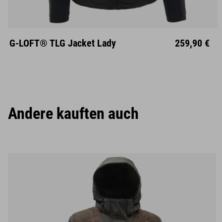
XS
S
M
L
XL
XXL
G-LOFT® TLG Jacket Lady
259,90 €
Andere kauften auch