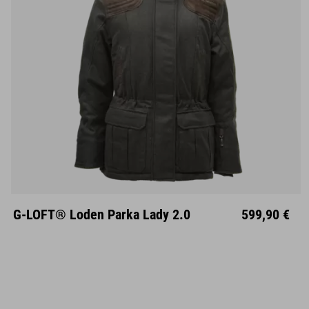
XS
S
M
L
XL
XXL
XXXL
G-LOFT® Loden Parka Lady 2.0
599,90 €