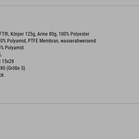
T®, Körper 125g, Arme 80g, 100% Polyester
0% Polyamid, PTFE Membran, wasserabweisend
% Polyamid
L
:
15x28
80 (Größe S)
ck