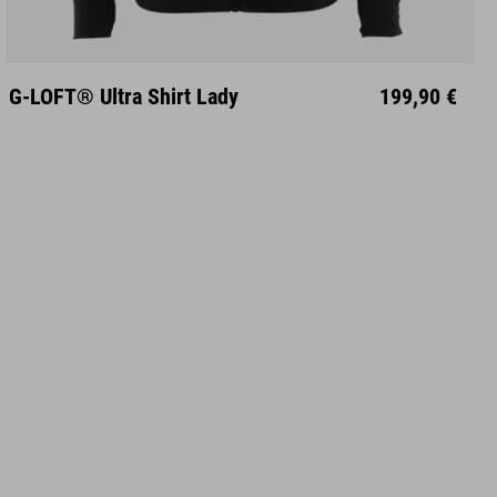
XS
S
M
L
XL
XXL
G-LOFT® Ultra Shirt Lady
199,90 €