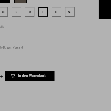
XS
S
M
L
XL
XXL
elle
 MwSt.
zzgl. Versand
In den Warenkorb
n