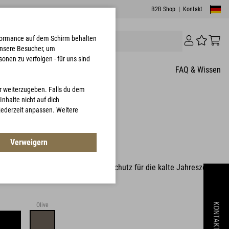
B2B Shop
|
Kontakt
erformance auf dem Schirm behalten
unsere Besucher, um
onen zu verfolgen - für uns sind
FAQ & Wissen
er weiterzugeben. Falls du dem
nhalte nicht auf dich
 jederzeit anpassen. Weitere
.0 Jacket Lady
Verweigern
4263
Jacket Lady ist der perfekte Kälteschutz für die kalte Jahreszeit
Olive
KONTAKT