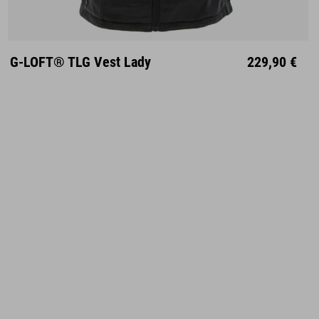
XS
S
M
L
XL
XXL
G-LOFT® TLG Vest Lady
229,90 €