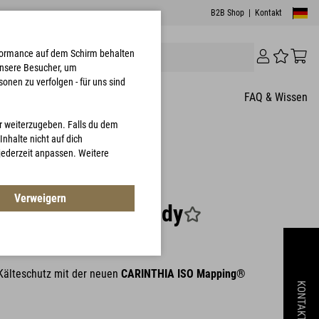
B2B Shop
|
Kontakt
erformance auf dem Schirm behalten
unsere Besucher, um
onen zu verfolgen - für uns sind
FAQ & Wissen
er weiterzugeben. Falls du dem
nhalte nicht auf dich
 jederzeit anpassen. Weitere
1 Kundenbewertungen
Verweigern
T® TLG Jacket Lady
1013
 Kälteschutz mit der neuen
CARINTHIA ISO Mapping®
KONTAKT