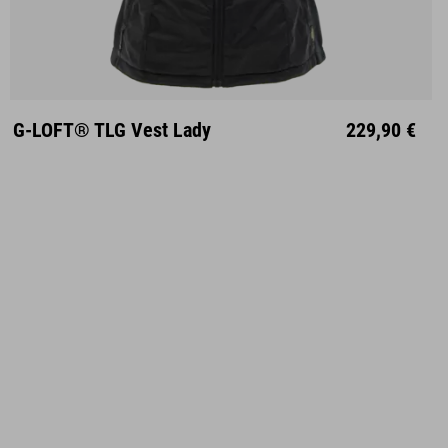
XS
S
M
L
XL
XXL
G-LOFT® TLG Vest Lady
229,90 €