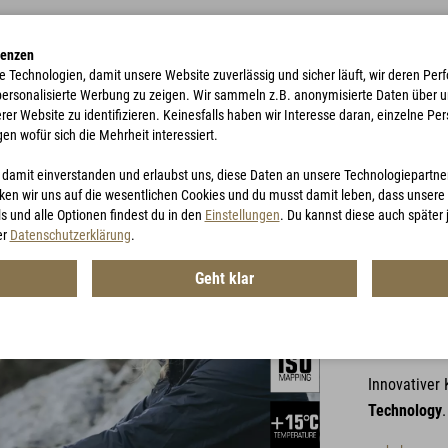
renzen
e Technologien, damit unsere Website zuverlässig und sicher läuft, wir deren P
 personalisierte Werbung zu zeigen. Wir sammeln z.B. anonymisierte Daten über 
r Website zu identifizieren. Keinesfalls haben wir Interesse daran, einzelne Pers
gen wofür sich die Mehrheit interessiert.
TE
ACCESSORIES
JAGD
GUTSCHEINE
u damit einverstanden und erlaubst uns, diese Daten an unsere Technologiepartn
en wir uns auf die wesentlichen Cookies und du musst damit leben, dass unsere I
s und alle Optionen findest du in den
Einstellungen
. Du kannst diese auch später
er
Datenschutzerklärung
.
Geht klar
G-LOF
Artikel-Nr.:
MG
Innovativer
Technology
.