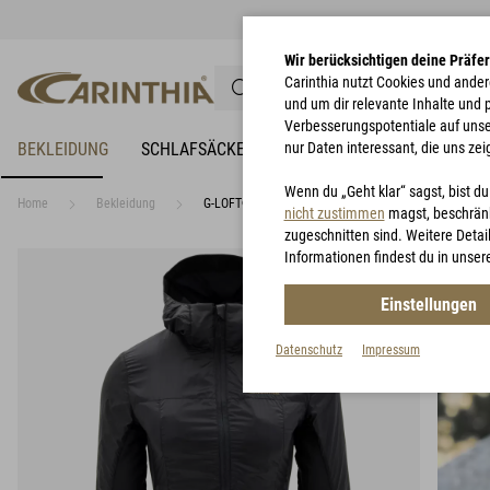
Wir berücksichtigen deine Präfe
Carinthia nutzt Cookies und ander
und um dir relevante Inhalte und
Verbesserungspotentiale auf unsere
BEKLEIDUNG
SCHLAFSÄCKE
NÄSSESCHUTZ
nur Daten interessant, die uns zei
BIWAKZEL
Wenn du „Geht klar“ sagst, bist d
Home
Bekleidung
G-LOFT® TLG Jacket Lady
nicht zustimmen
magst, beschränk
zugeschnitten sind. Weitere Detail
Informationen findest du in unser
Einstellungen
Datenschutz
Impressum