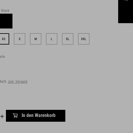
Black
XS
S
M
L
XL
XXL
elle
 MwSt.
zzgl. Versand
In den Warenkorb