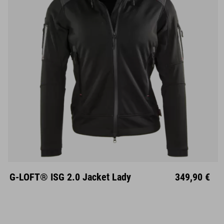
XS
S
M
L
XL
G-LOFT® ISG 2.0 Jacket Lady
349,90 €