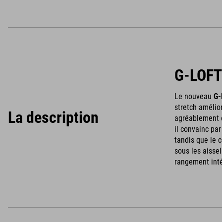
G-LOFT®
Le nouveau
G-
stretch amélio
La description
agréablement c
il convainc pa
tandis que le c
sous les aisse
rangement inté