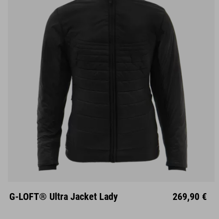
XS
S
M
L
XL
XXL
G-LOFT® Ultra Jacket Lady
269,90 €