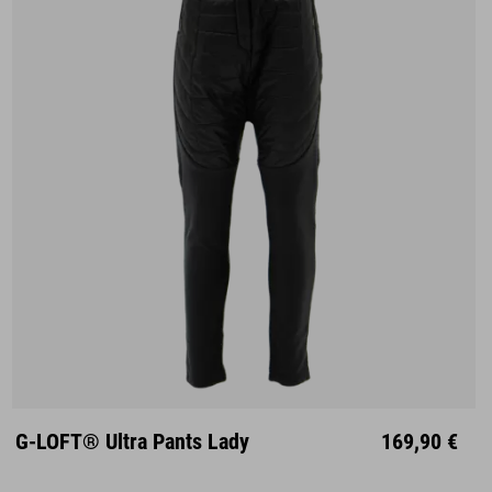
XS
S
M
L
XL
G-LOFT® Ultra Pants Lady
169,90 €