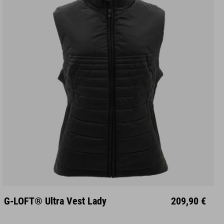
XS
S
M
L
XL
XXL
G-LOFT® Ultra Vest Lady
209,90 €