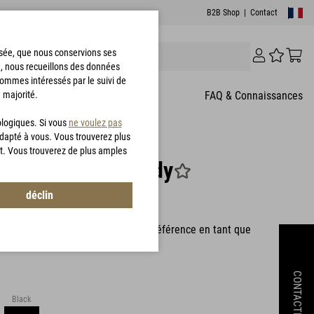
B2B Shop
|
Contact
risée, que nous conservions ses
e, nous recueillons des données
sommes intéressés par le suivi de
 majorité.
T
FAQ & Connaissances
ologiques. Si vous
ne voulez pas
adapté à vous. Vous trouverez plus
t. Vous trouverez de plus amples
T® Ultra Shirt Lady
déclin
8385
G-LOFT® Ultra Shirt Lady est une référence en tant que
CONTACTEZ
Black