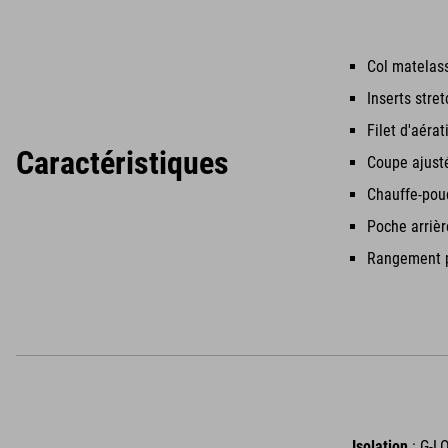
Col matelas
Inserts stre
Filet d'aéra
Caractéristiques
Coupe ajust
Chauffe-pouc
Poche arriè
Rangement po
Isolation
: G-L