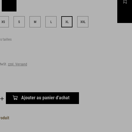
XS
S
M
L
XL
XXL
s tailles
 MwSt.
zzgl. Versand
Ajouter au panier d'achat
roduit