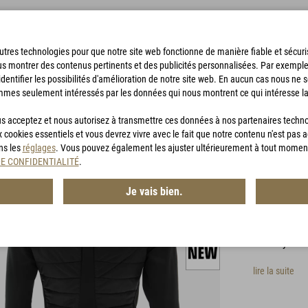
'autres technologies pour que notre site web fonctionne de manière fiable et sécu
us montrer des contenus pertinents et des publicités personnalisées. Par exempl
identifier les possibilités d'amélioration de notre site web. En aucun cas nous ne 
mmes seulement intéressés par les données qui nous montrent ce qui intéresse la
SACS DE BIVOUAC
ACCESSOIRES
CHASSE
BON D'ACHA
vous acceptez et nous autorisez à transmettre ces données à nos partenaires techn
x cookies essentiels et vous devrez vivre avec le fait que notre contenu n'est pas 
ans les
réglages
. Vous pouvez également les ajuster ultérieurement à tout momen
G-LOF
DE CONFIDENTIALITÉ
.
Je vais bien.
Article n° :
MG
Le nouveau 
baselayer
lire la suite