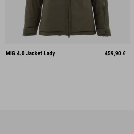
XS
S
M
L
XL
XXL
MIG 4.0 Jacket Lady
459,90 €