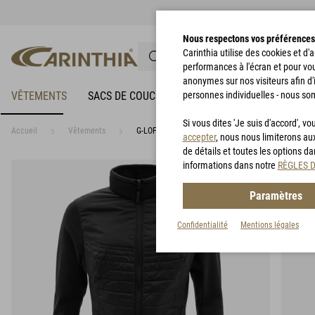
Nous respectons vos préférences
Carinthia utilise des cookies et d
performances à l'écran et pour vo
anonymes sur nos visiteurs afin d'
VÊTEMENTS
SACS DE COUCHAGE
personnes individuelles - nous so
VÊTEMENTS DE PLUIE
Si vous dites 'Je suis d'accord', 
Accueil
Vêtements
G-LOFT® Ultra Shirt Lady
accepter
, nous nous limiterons au
de détails et toutes les options d
informations dans notre
RÈGLES 
Paramètres
Confidentialité
Mentions légales