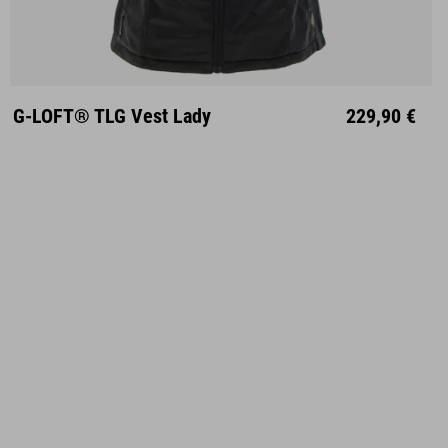
XS
S
M
L
XL
XXL
G-LOFT® TLG Vest Lady
229,90 €