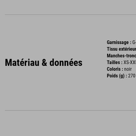
Garnissage :
G
Tissu extérieur
Manches-tronc
Matériau & données
Tailles :
XS-X
Coloris :
noir
Poids (g) :
270 