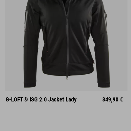
XS
S
M
L
XL
G-LOFT® ISG 2.0 Jacket Lady
349,90 €