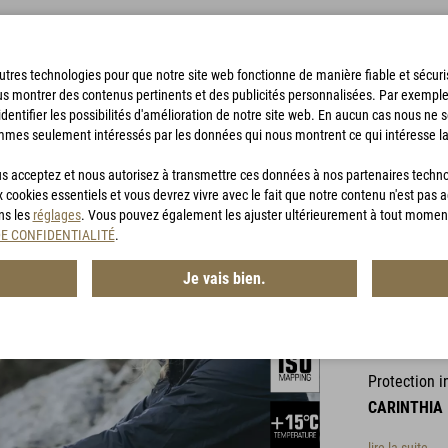
'autres technologies pour que notre site web fonctionne de manière fiable et sécu
us montrer des contenus pertinents et des publicités personnalisées. Par exempl
identifier les possibilités d'amélioration de notre site web. En aucun cas nous ne 
mmes seulement intéressés par les données qui nous montrent ce qui intéresse la
SACS DE BIVOUAC
ACCESSOIRES
CHASSE
BON D'ACHA
vous acceptez et nous autorisez à transmettre ces données à nos partenaires techn
x cookies essentiels et vous devrez vivre avec le fait que notre contenu n'est pas 
ans les
réglages
. Vous pouvez également les ajuster ultérieurement à tout momen
DE CONFIDENTIALITÉ
.
1 Commentai
Je vais bien.
G-LOF
Article n° :
MG
Protection i
CARINTHIA 