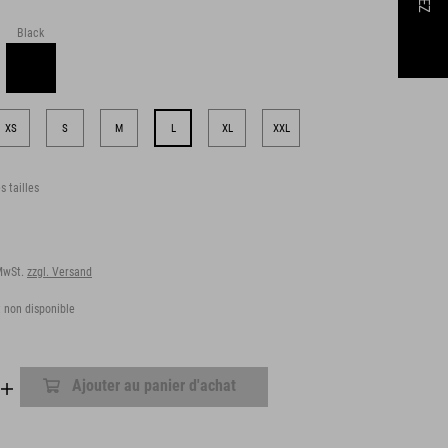
Black
XS
S
M
L
XL
XXL
s tailles
 MwSt.
zzgl. Versand
 non disponible
Ajouter au panier d'achat