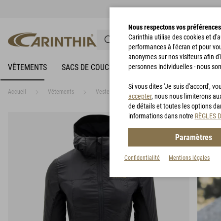
Nous respectons vos préférences
Carinthia utilise des cookies et d
performances à l'écran et pour vo
anonymes sur nos visiteurs afin d'
VÊTEMENTS
SACS DE COUCHAGE
personnes individuelles - nous so
VÊTEMENTS DE PLUIE
Si vous dites 'Je suis d'accord', 
Accueil
Vêtements
Vestes
G-LOFT®TLG Jacket Lady
accepter
, nous nous limiterons au
de détails et toutes les options d
informations dans notre
RÈGLES 
Paramètres
Confidentialité
Mentions légales