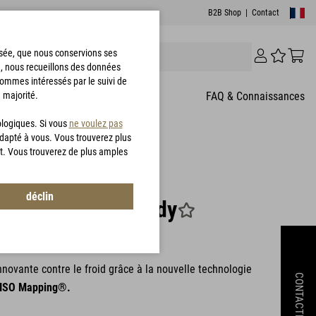
B2B Shop
|
Contact
risée, que nous conservions ses
e, nous recueillons des données
sommes intéressés par le suivi de
 majorité.
T
FAQ & Connaissances
ologiques. Si vous
ne voulez pas
adapté à vous. Vous trouverez plus
t. Vous trouverez de plus amples
res des clients
déclin
T®TLG Jacket Lady
1032
nnovante contre le froid grâce à la nouvelle technologie
CONTACTEZ
ISO Mapping®.