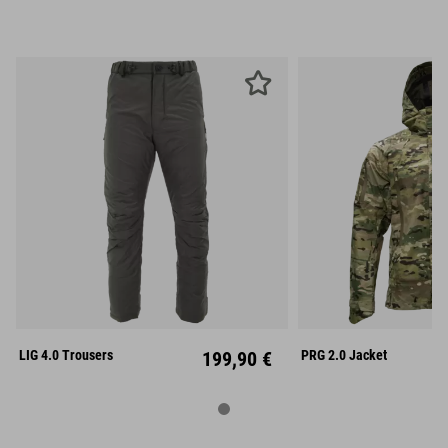
S
M
L
S
M
XL
XXL
XL
XX
LIG 4.0 Trousers
199,90 €
PRG 2.0 Jacket