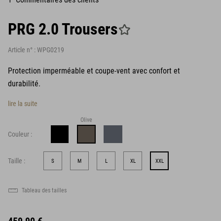
PRG 2.0 Trousers
Article n° :
WPG0219
Protection imperméable et coupe-vent avec confort et
durabilité.
lire la suite
Olive
Couleur :
Taille :
S
M
L
XL
XXL
Tableau des tailles