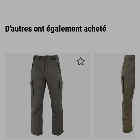
D'autres ont également acheté
S
M
L
S
M