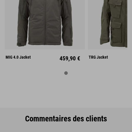
S
M
L
XS
S
XL
XXL
L
X
MIG 4.0 Jacket
459,90 €
TRG Jacket
Commentaires des clients