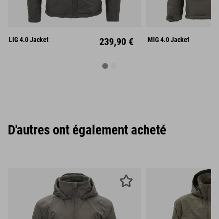
S
M
L
S
M
XL
XXL
XL
XX
LIG 4.0 Jacket
239,90 €
MIG 4.0 Jacket
D'autres ont également acheté