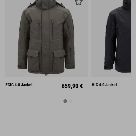
S
M
L
S
M
XL
XXL
XL
XX
ECIG 4.0 Jacket
659,90 €
HIG 4.0 Jacket