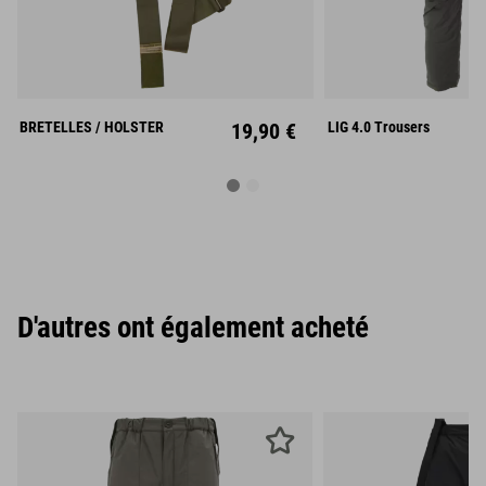
S
M
Unisize
XL
XX
BRETELLES / HOLSTER
19,90 €
LIG 4.0 Trousers
D'autres ont également acheté