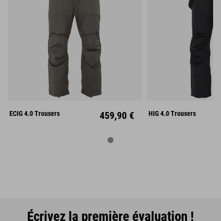
S
M
L
S
M
XL
XXL
XL
XX
ECIG 4.0 Trousers
459,90 €
HIG 4.0 Trousers
Écrivez la première évaluation !