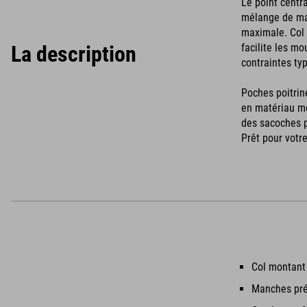
Le point centr
mélange de mat
maximale. Col 
La description
facilite les m
contraintes typ
Poches poitrin
en matériau me
des sacoches p
Prêt pour votr
Col montant
Manches pr