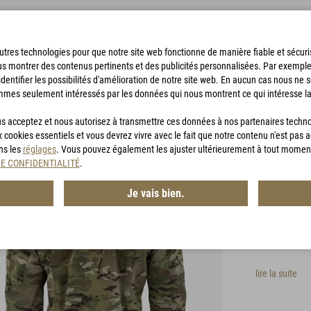
'autres technologies pour que notre site web fonctionne de manière fiable et sécu
us montrer des contenus pertinents et des publicités personnalisées. Par exempl
identifier les possibilités d'amélioration de notre site web. En aucun cas nous ne 
mmes seulement intéressés par les données qui nous montrent ce qui intéresse la
SACS DE BIVOUAC
ACCESSOIRES
CHASSE
BON D'ACHA
vous acceptez et nous autorisez à transmettre ces données à nos partenaires techn
 - CCJ
x cookies essentiels et vous devrez vivre avec le fait que notre contenu n'est pas 
ans les
réglages
. Vous pouvez également les ajuster ultérieurement à tout momen
Carin
DE CONFIDENTIALITÉ
.
Je vais bien.
Article n° :
MG
Veste de co
stretch dans
lire la suite