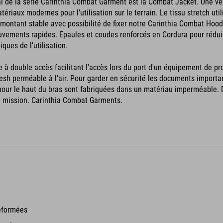
al de la série Carinthia Combat Garment est la Combat Jacket. Une vest
ériaux modernes pour l'utilisation sur le terrain. Le tissu stretch u
montant stable avec possibilité de fixer notre Carinthia Combat Hoo
ouvements rapides. Epaules et coudes renforcés en Cordura pour rédui
iques de l'utilisation.
e à double accès facilitant l'accès lors du port d'un équipement de pr
sh perméable à l'air. Pour garder en sécurité les documents importants
our le haut du bras sont fabriquées dans un matériau imperméable. De
e mission. Carinthia Combat Garments.
éformées