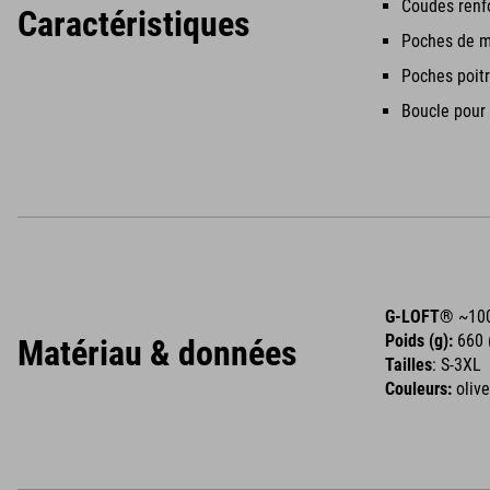
Coudes renf
Caractéristiques
Poches de m
Poches poitr
Boucle pour 
G-LOFT®
~100
Poids (g):
660 (
Matériau & données
Tailles
: S-3XL
Couleurs:
olive