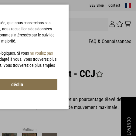
B2B Shop
|
Contact
risée, que nous conservions ses
e, nous recueillons des données
sommes intéressés par le suivi de
 majorité.
T
FAQ & Connaissances
ologiques. Si vous
ne voulez pas
adapté à vous. Vous trouverez plus
t. Vous trouverez de plus amples
thia Combat Jacket - CCJ
déclin
8228
mbat avec une coupe bien étudiée et un pourcentage élevé de
 le tissu extérieur pour une liberté de mouvement maximale.
CONTACTEZ
Multicam