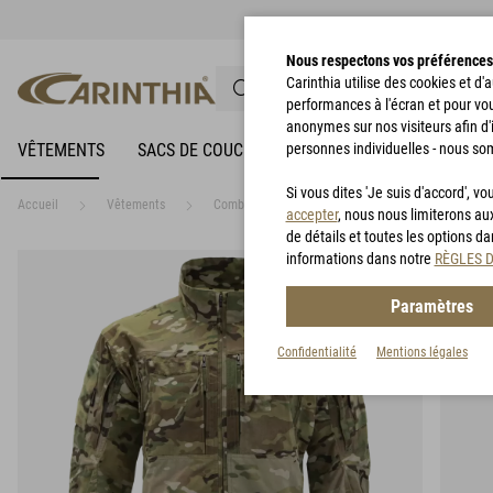
Nous respectons vos préférences
Carinthia utilise des cookies et d
performances à l'écran et pour vo
anonymes sur nos visiteurs afin d'
VÊTEMENTS
SACS DE COUCHAGE
personnes individuelles - nous so
VÊTEMENTS DE PLUIE
Si vous dites 'Je suis d'accord', 
Accueil
Vêtements
Combat Garments
Carinthia Combat Jacket
accepter
, nous nous limiterons au
de détails et toutes les options d
informations dans notre
RÈGLES 
Paramètres
Confidentialité
Mentions légales