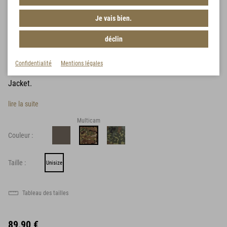
Je vais bien.
Carinthia Combat Hood - CCH
déclin
Article n° :
MG8306
Confidentialité
Mentions légales
Capuche facilement adaptable pour Combat Shirt et Combat
Jacket.
lire la suite
Multicam
Couleur :
Taille :
Unisize
Tableau des tailles
89,90 €