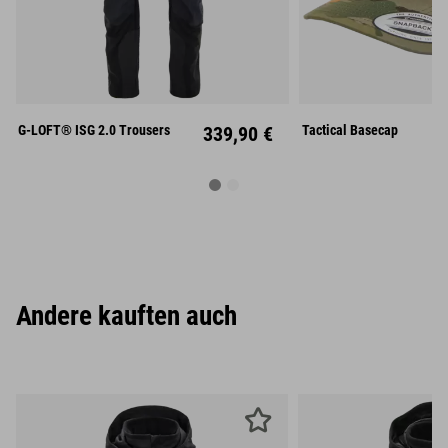
S
M
L
XL
XXL
Unisize
G-LOFT® ISG 2.0 Trousers
339,90 €
Tactical Basecap
Andere kauften auch