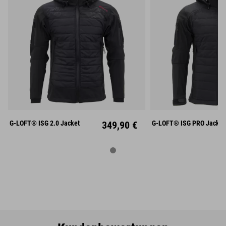
S
M
L
S
M
XL
XXL
XL
XX
G-LOFT® ISG 2.0 Jacket
349,90 €
G-LOFT® ISG PRO Jacket