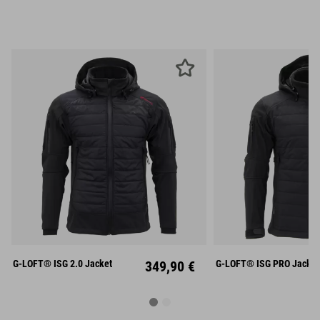
S
M
L
S
M
XL
XXL
XL
XX
G-LOFT® ISG 2.0 Jacket
349,90 €
G-LOFT® ISG PRO Jacket