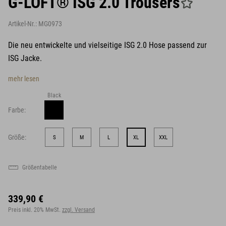
G-LOFT® ISG 2.0 Trousers
Artikel-Nr.:
MG0973
Die neu entwickelte und vielseitige ISG 2.0 Hose passend zur
ISG Jacke.
mehr lesen
Black
Farbe:
Größe:
S
M
L
XL
XXL
Größentabelle
339,90 €
Preis inkl. 20% MwSt.
zzgl. Versand