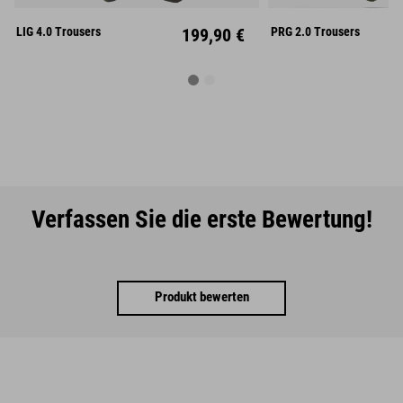
XL
XXL
XL
XX
LIG 4.0 Trousers
199,90 €
PRG 2.0 Trousers
Verfassen Sie die erste Bewertung!
Produkt bewerten