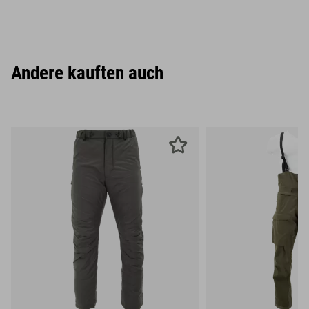
Andere kauften auch
S
M
L
S
M