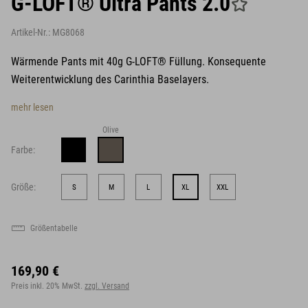
G-LOFT® Ultra Pants 2.0
Artikel-Nr.:
MG8068
Wärmende Pants mit 40g G-LOFT® Füllung. Konsequente
Weiterentwicklung des Carinthia Baselayers.
mehr lesen
Olive
Farbe:
Größe:
S
M
L
XL
XXL
Größentabelle
169,90 €
Preis inkl. 20% MwSt.
zzgl. Versand