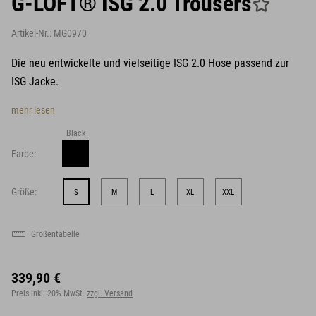
G-LOFT® ISG 2.0 Trousers
Artikel-Nr.:
MG0970
Die neu entwickelte und vielseitige ISG 2.0 Hose passend zur
ISG Jacke.
mehr lesen
Black
Farbe:
Größe:
S
M
L
XL
XXL
Größentabelle
339,90 €
Preis inkl. 20% MwSt.
zzgl. Versand