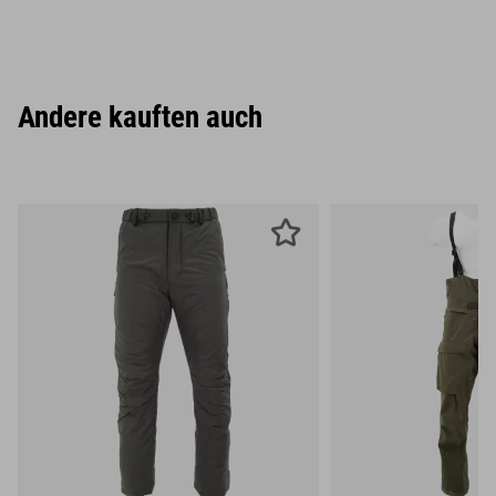
Andere kauften auch
S
M
L
S
M