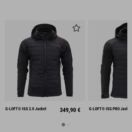
S
M
L
S
M
XL
XXL
XL
XX
G-LOFT® ISG 2.0 Jacket
349,90 €
G-LOFT® ISG PRO Jacket