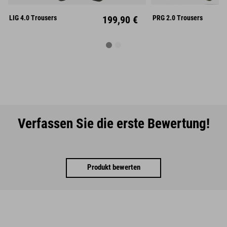
XL
XXL
XL
XX
LIG 4.0 Trousers
199,90 €
PRG 2.0 Trousers
Verfassen Sie die erste Bewertung!
Produkt bewerten