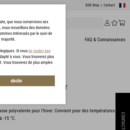
B2B Shop
|
Contact
risée, que nous conservions ses
e, nous recueillons des données
sommes intéressés par le suivi de
 majorité.
T
FAQ & Connaissances
ologiques. Si vous
ne voulez pas
adapté à vous. Vous trouverez plus
t. Vous trouverez de plus amples
res des clients
déclin
T® MILG Jacket
92830
sse polyvalente pour l'hiver. Convient pour des températures
CONTACTEZ
à -15 °C.