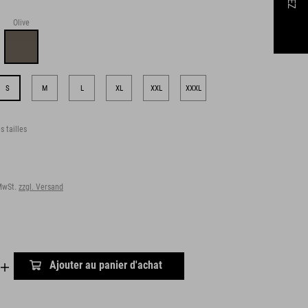
Olive
S
M
L
XL
XXL
XXXL
s tailles
 MwSt.
zzgl. Versand
Ajouter au panier d'achat