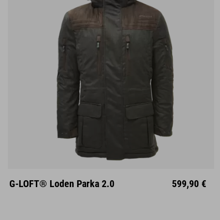
S
M
L
XL
XXL
G-LOFT® Loden Parka 2.0
599,90 €