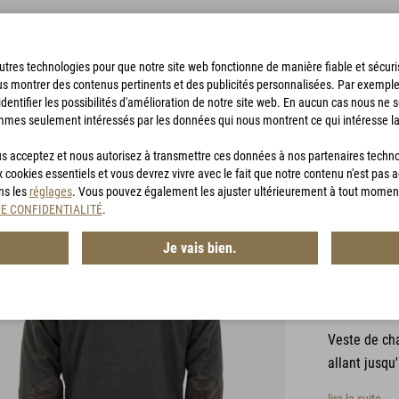
'autres technologies pour que notre site web fonctionne de manière fiable et sécu
us montrer des contenus pertinents et des publicités personnalisées. Par exempl
identifier les possibilités d'amélioration de notre site web. En aucun cas nous ne 
mmes seulement intéressés par les données qui nous montrent ce qui intéresse la
SACS DE BIVOUAC
ACCESSOIRES
CHASSE
BON D'ACHA
vous acceptez et nous autorisez à transmettre ces données à nos partenaires techn
x cookies essentiels et vous devrez vivre avec le fait que notre contenu n'est pas 
ans les
réglages
. Vous pouvez également les ajuster ultérieurement à tout momen
DE CONFIDENTIALITÉ
.
1 Commentai
Je vais bien.
G-LOF
Article n° :
LO 
Veste de cha
allant jusqu'