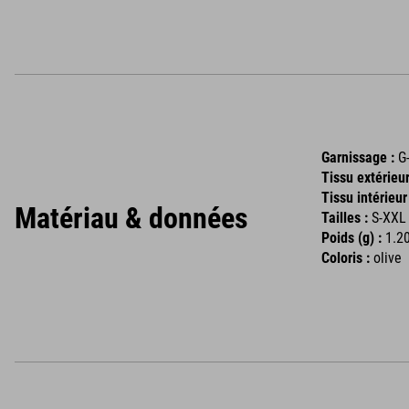
Garnissage :
G
Tissu extérieur
Tissu intérieur
Matériau & données
Tailles :
S-XXL
Poids (g) :
1.20
Coloris :
olive