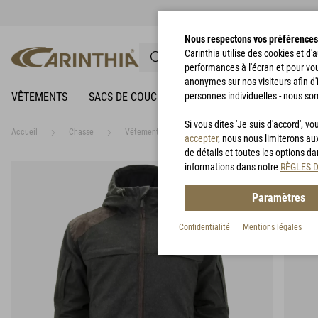
Nous respectons vos préférences
Carinthia utilise des cookies et d
performances à l'écran et pour vo
anonymes sur nos visiteurs afin d'
VÊTEMENTS
SACS DE COUCHAGE
personnes individuelles - nous so
VÊTEMENTS DE PLUIE
Si vous dites 'Je suis d'accord', 
Accueil
Chasse
Vêtements de chasse
G-LOFT® MILG Jacket
accepter
, nous nous limiterons au
de détails et toutes les options d
informations dans notre
RÈGLES 
Paramètres
Confidentialité
Mentions légales