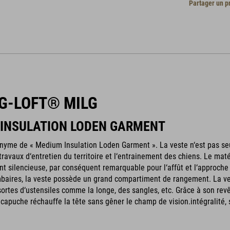
Partager un p
G-LOFT® MILG
INSULATION LODEN GARMENT
onyme de « Medium Insulation Loden Garment ». La veste n‘est pas se
 travaux d‘entretien du territoire et l‘entrainement des chiens. Le ma
t silencieuse, par conséquent remarquable pour l‘affût et l‘approche s
baires, la veste possède un grand compartiment de rangement. La ves
sortes d‘ustensiles comme la longe, des sangles, etc. Grâce à son rev
 capuche réchauffe la tête sans gêner le champ de vision.intégralité,