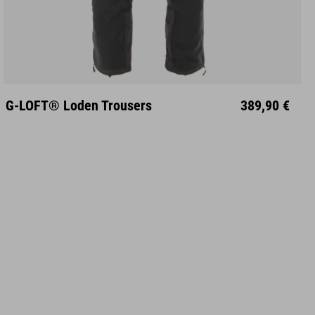
S
M
L
XL
XXL
G-LOFT® Loden Trousers
389,90 €