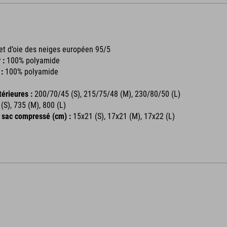
t d’oie des neiges européen 95/5
 :
100% polyamide
 :
100% polyamide
L
érieures :
200/70/45 (S), 215/75/48 (M), 230/80/50 (L)
(S), 735 (M), 800 (L)
 sac compressé (cm) :
15x21 (S), 17x21 (M), 17x22 (L)