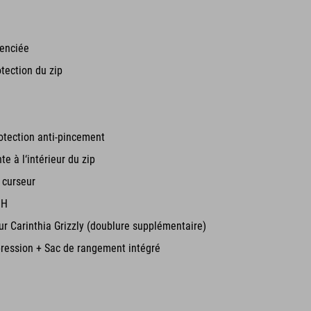
renciée
tection du zip
otection anti-pincement
e à l‘intérieur du zip
 curseur
 H
r Carinthia Grizzly (doublure supplémentaire)
ression + Sac de rangement intégré