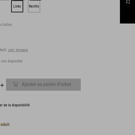
Links
Rechts
s tailles
 MwSt.
zzgl. Versand
 non disponible
Ajouter au panier d'achat
er de la disponibilité
roduit