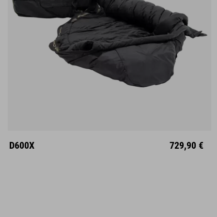
M
L
Links
Rechts
D600X
729,90 €