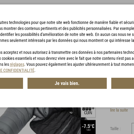
'autres technologies pour que notre site web fonctionne de manière fiable et sécu
us montrer des contenus pertinents et des publicités personnalisées. Par exempl
identifier les possibilités d'amélioration de notre site web. En aucun cas nous ne 
mmes seulement intéressés par les données qui nous montrent ce qui intéresse la
SACS DE BIVOUAC
ACCESSOIRES
CHASSE
BON D'ACHA
vous acceptez et nous autorisez à transmettre ces données à nos partenaires techn
x cookies essentiels et vous devrez vivre avec le fait que notre contenu n'est pas 
ans les
réglages
. Vous pouvez également les ajuster ultérieurement à tout momen
D400
DE CONFIDENTIALITÉ
.
Je vais bien.
Article n° :
DS 
Idéal pour l
lire la suite
Taille :