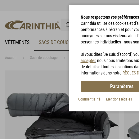
Nous respectons vos préférences
Carinthia utilise des cookies et d
performances à l'écran et pour vo
anonymes sur nos visiteurs afin d'
VÊTEMENTS
SACS DE COUCHAGE
personnes individuelles - nous so
VÊTEMENTS DE PLUIE
Si vous dites 'Je suis d'accord', 
Accueil
Sacs de couchage
D400
accepter
, nous nous limiterons au
de détails et toutes les options d
informations dans notre
RÈGLES 
Paramètres
Confidentialité
Mentions légales