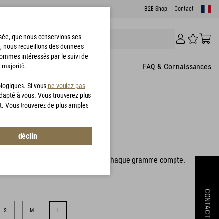
B2B Shop
|
Contact
risée, que nous conservions ses
e, nous recueillons des données
sommes intéressés par le suivi de
 majorité.
T
FAQ & Connaissances
ologiques. Si vous
ne voulez pas
adapté à vous. Vous trouverez plus
t. Vous trouverez de plus amples
déclin
98021_20
es alpinistes et tous ceux pour qui chaque gramme compte.
CONTACTEZ
S
M
L