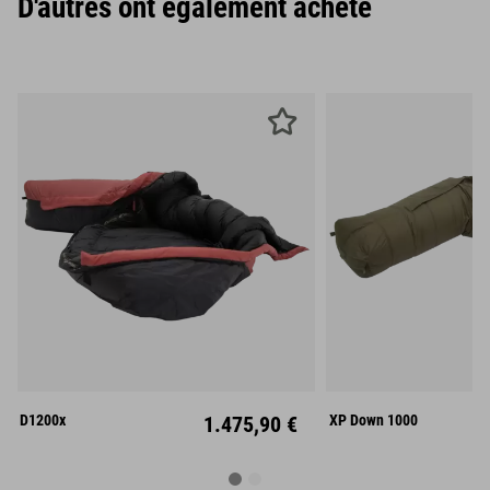
D'autres ont également acheté
M
L
M
L
Links
Rechts
Mitt
D1200x
1.475,90 €
XP Down 1000