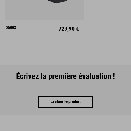
M
L
Links
Rechts
D600X
729,90 €
Écrivez la première évaluation !
Évaluer le produit