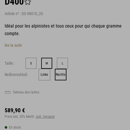
D400
Article n° :
DS 98010_20
Idéal pour les alpinistes et tous ceux pour qui chaque gramme
compte.
lire la suite
Taille :
S
M
L
Reißverschluß:
Links
Rechts
Tableau des tailles
589,90 €
Preis inkl. 20% MwSt.
zzgl. Versand
En stock