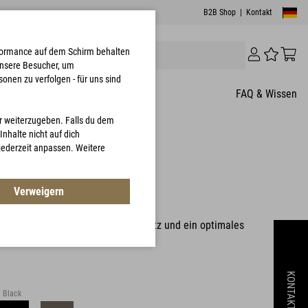
B2B Shop
|
Kontakt
erformance auf dem Schirm behalten
unsere Besucher, um
onen zu verfolgen - für uns sind
FAQ & Wissen
er weiterzugeben. Falls du dem
nhalte nicht auf dich
 jederzeit anpassen. Weitere
.0 Vest
Verweigern
1209
echnologie für gezielten Kälteschutz und ein optimales
chtsverhältnis
KONTAKT
Black