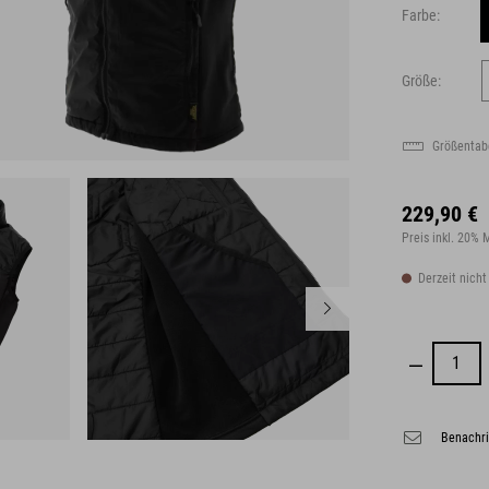
Farbe:
Größe:
Größentab
229,90 €
Preis inkl. 20%
Derzeit nicht
Benachri