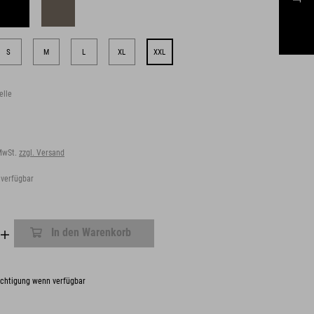
S
M
L
XL
XXL
elle
 MwSt.
zzgl. Versand
 verfügbar
In den Warenkorb
chtigung wenn verfügbar