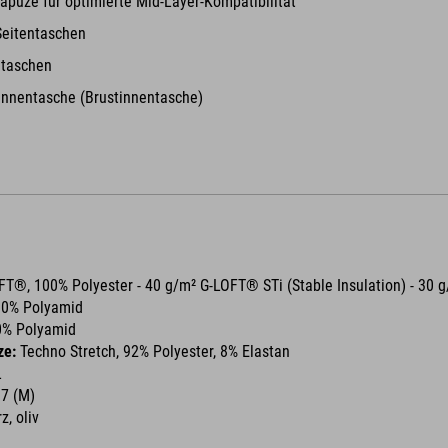
apuze für optimierte Mid-Layer-Kompatibilität
Seitentaschen
ntaschen
Innentasche (Brustinnentasche)
OFT®, 100% Polyester - 40 g/m² G-LOFT® STi (Stable Insulation) - 30 
00% Polyamid
0% Polyamid
ze:
Techno Stretch, 92% Polyester, 8% Elastan
L
37 (M)
z, oliv