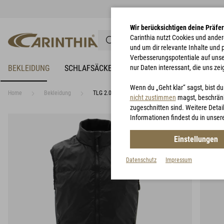
Wir berücksichtigen deine Präfe
Carinthia nutzt Cookies und ander
und um dir relevante Inhalte und
Verbesserungspotentiale auf unsere
BEKLEIDUNG
SCHLAFSÄCKE
NÄSSESCHUTZ
nur Daten interessant, die uns zei
BIWAKZEL
Wenn du „Geht klar“ sagst, bist d
Home
Bekleidung
TLG 2.0 Vest
nicht zustimmen
magst, beschränk
zugeschnitten sind. Weitere Detail
Informationen findest du in unser
Einstellungen
Datenschutz
Impressum