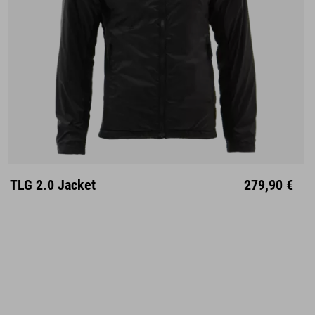
S
M
L
XL
XXL
TLG 2.0 Jacket
279,90 €