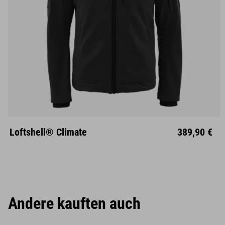
S
M
L
XL
XXL
Loftshell® Climate
389,90 €
Andere kauften auch