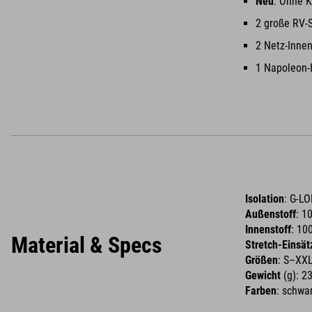
Neu
: Ohne K
2 große RV-
2 Netz-Inne
1 Napoleon-
Isolation
: G-L
Außenstoff
: 1
Innenstoff
: 10
Material & Specs
Stretch-Einsät
Größen
: S–XX
Gewicht
(g): 2
Farben
: schwar