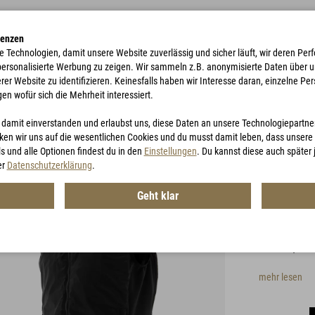
renzen
e Technologien, damit unsere Website zuverlässig und sicher läuft, wir deren P
 personalisierte Werbung zu zeigen. Wir sammeln z.B. anonymisierte Daten über 
r Website zu identifizieren. Keinesfalls haben wir Interesse daran, einzelne Pers
gen wofür sich die Mehrheit interessiert.
TE
ACCESSORIES
JAGD
GUTSCHEINE
u damit einverstanden und erlaubst uns, diese Daten an unsere Technologiepartn
en wir uns auf die wesentlichen Cookies und du musst damit leben, dass unsere I
s und alle Optionen findest du in den
Einstellungen
. Du kannst diese auch später
TLG 2
er
Datenschutzerklärung
.
Geht klar
Artikel-Nr.:
MG
Innovative T
Wärme-/Gewi
mehr lesen