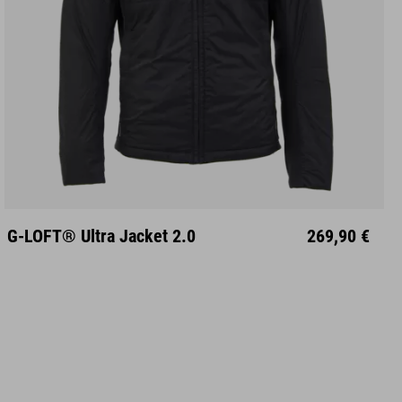
S
M
L
XL
XXL
G-LOFT® Ultra Jacket 2.0
269,90 €