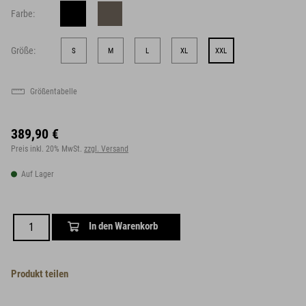
Farbe:
Größe:
S
M
L
XL
XXL
Größentabelle
389,90 €
Preis inkl. 20% MwSt.
zzgl. Versand
Auf Lager
In den Warenkorb
Produkt teilen