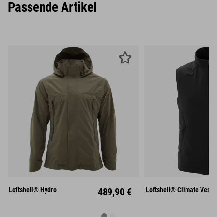
Passende Artikel
S
M
L
S
M
XL
XXL
XL
XX
Loftshell® Hydro
489,90 €
Loftshell® Climate Vest