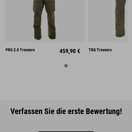
S
M
L
S
M
XL
XXL
XL
XX
PRG 2.0 Trousers
459,90 €
TRG Trousers
Verfassen Sie die erste Bewertung!