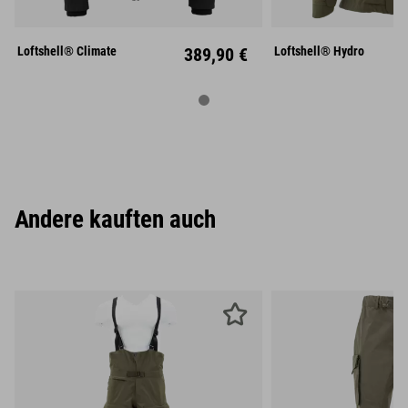
S
M
L
S
M
XL
XXL
XL
XX
Loftshell® Climate
389,90 €
Loftshell® Hydro
Andere kauften auch