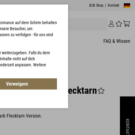
B2B Shop
|
Kontakt
erformance auf dem Schirm behalten
unsere Besucher, um
onen zu verfolgen - für uns sind
FAQ & Wissen
er weiterzugeben. Falls du dem
nhalte nicht auf dich
 jederzeit anpassen. Weitere
8 Kundenbewertungen
Verweigern
0 Jacket 5-Farb Flecktarn
1007
arb Flecktarn Version.
KONTAKT