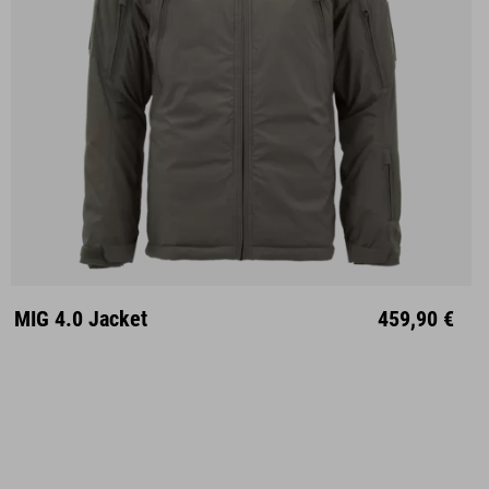
S
M
L
XL
XXL
MIG 4.0 Jacket
459,90 €