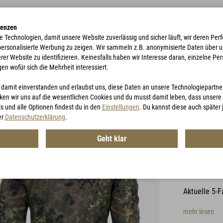
renzen
e Technologien, damit unsere Website zuverlässig und sicher läuft, wir deren P
 personalisierte Werbung zu zeigen. Wir sammeln z.B. anonymisierte Daten über 
r Website zu identifizieren. Keinesfalls haben wir Interesse daran, einzelne Pers
gen wofür sich die Mehrheit interessiert.
TE
ACCESSORIES
JAGD
GUTSCHEINE
u damit einverstanden und erlaubst uns, diese Daten an unsere Technologiepartn
en wir uns auf die wesentlichen Cookies und du musst damit leben, dass unsere I
s und alle Optionen findest du in den
Einstellungen
. Du kannst diese auch später
er
Datenschutzerklärung
.
Geht klar
LIG 3.
Artikel-Nr.:
MG
Aktuelle 5-F
mehr lesen