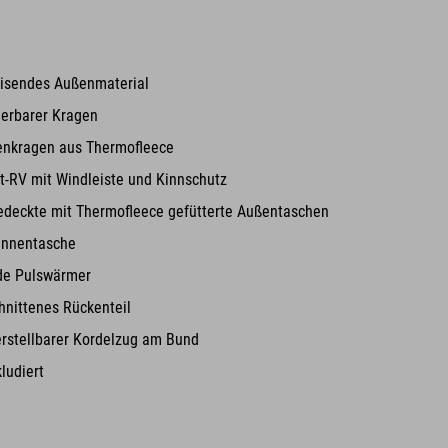
isendes Außenmaterial
ierbarer Kragen
enkragen aus Thermofleece
t-RV mit Windleiste und Kinnschutz
edeckte mit Thermofleece gefütterte Außentaschen
Innentasche
de Pulswärmer
hnittenes Rückenteil
erstellbarer Kordelzug am Bund
ludiert