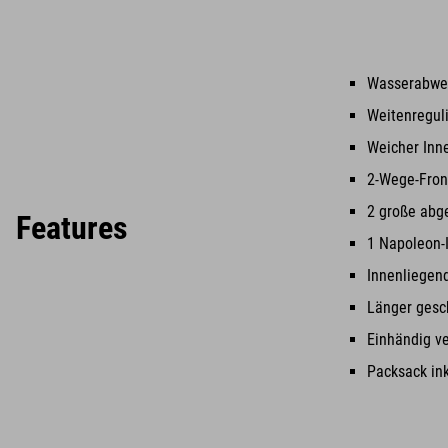
Wasserabwe
Weitenregul
Weicher Inn
2-Wege-Fron
2 große abg
Features
1 Napoleon-
Innenliegen
Länger gesc
Einhändig v
Packsack ink