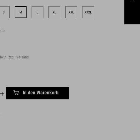
S
M
L
XL
XXL
XXXL
elle
 MwSt.
zzgl. Versand
In den Warenkorb
n