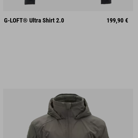
S
M
L
XL
XXL
G-LOFT® Ultra Shirt 2.0
199,90 €