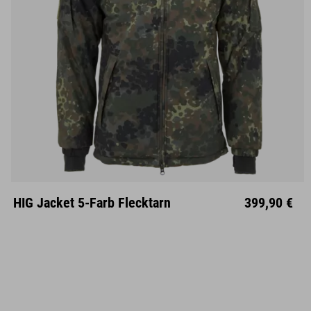
S
M
L
XL
XXL
HIG Jacket 5-Farb Flecktarn
399,90 €