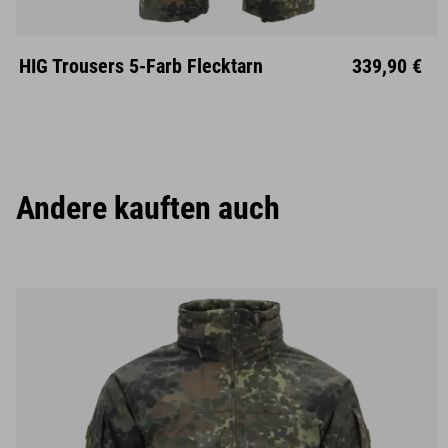
S
M
L
XL
XXL
HIG Trousers 5-Farb Flecktarn
339,90 €
Andere kauften auch