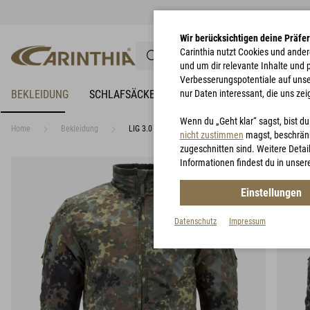
Wir berücksichtigen deine Präfe
Carinthia nutzt Cookies und ander
und um dir relevante Inhalte und
Verbesserungspotentiale auf unsere
BEKLEIDUNG
SCHLAFSÄCKE
NÄSSESCHUTZ
nur Daten interessant, die uns zei
BIWAKZEL
Wenn du „Geht klar“ sagst, bist d
Home
Bekleidung
LIG 3.0 Jacket 5-Farb Flecktarn
nicht zustimmen
magst, beschränk
zugeschnitten sind. Weitere Detail
Informationen findest du in unser
Einstellungen
Datenschutz
Impressum