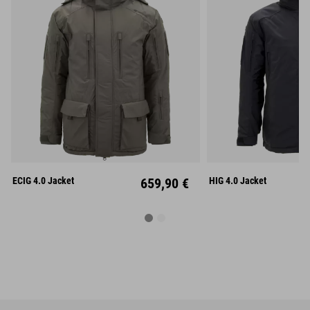
S
M
L
S
M
XL
XXL
XL
XX
ECIG 4.0 Jacket
659,90 €
HIG 4.0 Jacket